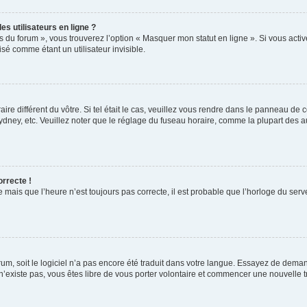
s utilisateurs en ligne ?
s du forum », vous trouverez l’option « Masquer mon statut en ligne ». Si vous activ
é comme étant un utilisateur invisible.
aire différent du vôtre. Si tel était le cas, veuillez vous rendre dans le panneau de co
ey, etc. Veuillez noter que le réglage du fuseau horaire, comme la plupart des autr
orrecte !
 mais que l’heure n’est toujours pas correcte, il est probable que l’horloge du serve
orum, soit le logiciel n’a pas encore été traduit dans votre langue. Essayez de deman
 n’existe pas, vous êtes libre de vous porter volontaire et commencer une nouvelle t