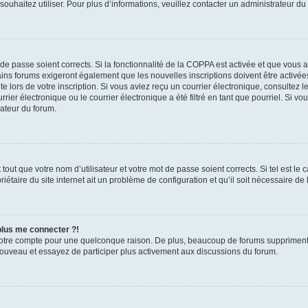
s souhaitez utiliser. Pour plus d’informations, veuillez contacter un administrateur du
t de passe soient corrects. Si la fonctionnalité de la COPPA est activée et que vous 
ains forums exigeront également que les nouvelles inscriptions doivent être activée
te lors de votre inscription. Si vous aviez reçu un courrier électronique, consultez l
r électronique ou le courrier électronique a été filtré en tant que pourriel. Si vo
rateur du forum.
out que votre nom d’utilisateur et votre mot de passe soient corrects. Si tel est le
iétaire du site internet ait un problème de configuration et qu’il soit nécessaire de l
 plus me connecter ?!
votre compte pour une quelconque raison. De plus, beaucoup de forums suppriment pér
 nouveau et essayez de participer plus activement aux discussions du forum.