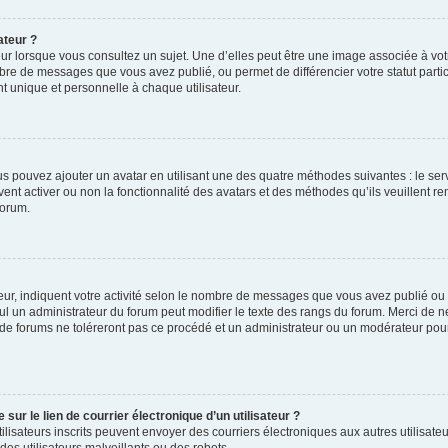
ateur ?
ur lorsque vous consultez un sujet. Une d’elles peut être une image associée à vo
mbre de messages que vous avez publié, ou permet de différencier votre statut parti
 unique et personnelle à chaque utilisateur.
ous pouvez ajouter un avatar en utilisant une des quatre méthodes suivantes : le serv
ent activer ou non la fonctionnalité des avatars et des méthodes qu’ils veuillent ren
forum.
ur, indiquent votre activité selon le nombre de messages que vous avez publié ou id
eul un administrateur du forum peut modifier le texte des rangs du forum. Merci de 
de forums ne toléreront pas ce procédé et un administrateur ou un modérateur pou
ur le lien de courrier électronique d’un utilisateur ?
s utilisateurs inscrits peuvent envoyer des courriers électroniques aux autres utili
es utilisateurs malveillants ou des robots.