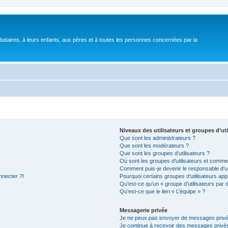
bataires, à leurs enfants, aux pères et à toutes les personnes concernées par la
Niveaux des utilisateurs et groupes d’uti
Que sont les administrateurs ?
Que sont les modérateurs ?
Que sont les groupes d’utilisateurs ?
Où sont les groupes d’utilisateurs et commen
Comment puis-je devenir le responsable d’un
nnecter ?!
Pourquoi certains groupes d’utilisateurs app
Qu’est-ce qu’un « groupe d’utilisateurs par 
Qu’est-ce que le lien « L’équipe » ?
Messagerie privée
Je ne peux pas envoyer de messages privé
Je continue à recevoir des messages privés 