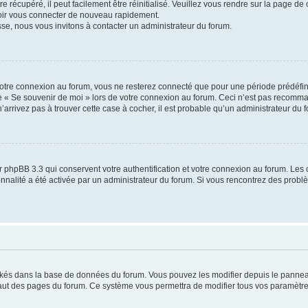
 récupéré, il peut facilement être réinitialisé. Veuillez vous rendre sur la page de
voir vous connecter de nouveau rapidement.
sse, nous vous invitons à contacter un administrateur du forum.
otre connexion au forum, vous ne resterez connecté que pour une période prédéfinie
se « Se souvenir de moi » lors de votre connexion au forum. Ceci n’est pas recomm
’arrivez pas à trouver cette case à cocher, il est probable qu’un administrateur du fo
 phpBB 3.3 qui conservent votre authentification et votre connexion au forum. Les 
tionnalité a été activée par un administrateur du forum. Si vous rencontrez des pro
ockés dans la base de données du forum. Vous pouvez les modifier depuis le panneau 
haut des pages du forum. Ce système vous permettra de modifier tous vos paramètre