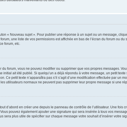
outon « Nouveau sujet ». Pour publier une réponse à un sujet ou un message, cliqu
 forum, une liste de vos permissions est affichée en bas de l’écran du forum ou du
ce forum, etc.
r du forum, vous ne pouvez modifier ou supprimer que vos propres messages. Vou
 initial ait été publié. Si quelqu’un a déjà répondu à votre message, un petit text
ion. Ce petit texte n’apparaîtra pas s’il s’agit d’une modification effectuée par un 
ue les utilisateurs normaux ne peuvent pas supprimer leur propre message si une ré
ut d’abord en créer une depuis le panneau de contrôle de l’utilisateur. Une fois c
ure. Vous pouvez également ajouter une signature qui sera insérée à tous vos mess
 vous sera plus utile de spécifier sur chaque message votre souhait d’insérer votre si