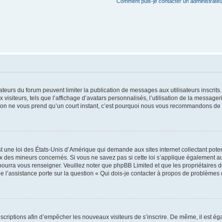
Comment puis-je contacter un administrateu
trateurs du forum peuvent limiter la publication de messages aux utilisateurs inscri
visiteurs, tels que l’affichage d’avatars personnalisés, l’utilisation de la messager
ription ne vous prend qu’un court instant, c’est pourquoi nous vous recommandons de l
t une loi des États-Unis d’Amérique qui demande aux sites internet collectant pot
 des mineurs concernés. Si vous ne savez pas si cette loi s’applique également au
 pourra vous renseigner. Veuillez noter que phpBB Limited et que les propriétaires
ue l’assistance porte sur la question « Qui dois-je contacter à propos de problèmes 
inscriptions afin d’empêcher les nouveaux visiteurs de s’inscrire. De même, il est é