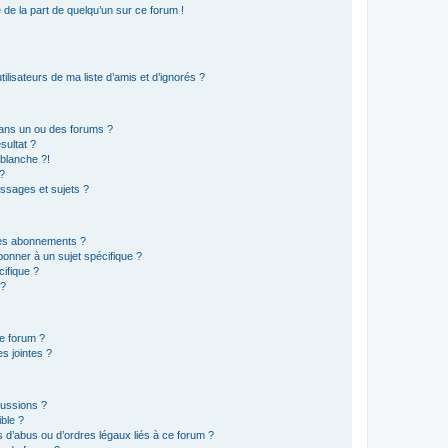
e de la part de quelqu’un sur ce forum !
lisateurs de ma liste d’amis et d’ignorés ?
ans un ou des forums ?
sultat ?
blanche ?!
?
ssages et sujets ?
t les abonnements ?
onner à un sujet spécifique ?
ifique ?
 ?
ce forum ?
s jointes ?
cussions ?
ible ?
 d’abus ou d’ordres légaux liés à ce forum ?