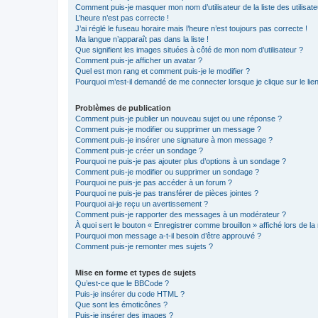
Comment puis-je masquer mon nom d’utilisateur de la liste des utilisate
L’heure n’est pas correcte !
J’ai réglé le fuseau horaire mais l’heure n’est toujours pas correcte !
Ma langue n’apparaît pas dans la liste !
Que signifient les images situées à côté de mon nom d’utilisateur ?
Comment puis-je afficher un avatar ?
Quel est mon rang et comment puis-je le modifier ?
Pourquoi m’est-il demandé de me connecter lorsque je clique sur le lien 
Problèmes de publication
Comment puis-je publier un nouveau sujet ou une réponse ?
Comment puis-je modifier ou supprimer un message ?
Comment puis-je insérer une signature à mon message ?
Comment puis-je créer un sondage ?
Pourquoi ne puis-je pas ajouter plus d’options à un sondage ?
Comment puis-je modifier ou supprimer un sondage ?
Pourquoi ne puis-je pas accéder à un forum ?
Pourquoi ne puis-je pas transférer de pièces jointes ?
Pourquoi ai-je reçu un avertissement ?
Comment puis-je rapporter des messages à un modérateur ?
À quoi sert le bouton « Enregistrer comme brouillon » affiché lors de la 
Pourquoi mon message a-t-il besoin d’être approuvé ?
Comment puis-je remonter mes sujets ?
Mise en forme et types de sujets
Qu’est-ce que le BBCode ?
Puis-je insérer du code HTML ?
Que sont les émoticônes ?
Puis-je insérer des images ?