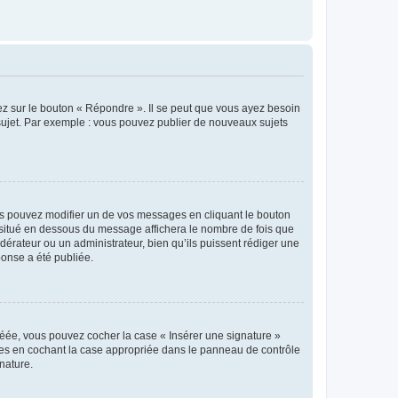
ez sur le bouton « Répondre ». Il se peut que vous ayez besoin
 sujet. Par exemple : vous pouvez publier de nouveaux sujets
s pouvez modifier un de vos messages en cliquant le bouton
e situé en dessous du message affichera le nombre de fois que
modérateur ou un administrateur, bien qu’ils puissent rédiger une
ponse a été publiée.
réée, vous pouvez cocher la case « Insérer une signature »
ages en cochant la case appropriée dans le panneau de contrôle
gnature.