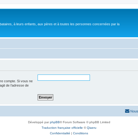
bataires, à leurs enfants, aux pères et à toutes les personnes concernées par la
tre compte. Si vous ne
’agit de l’adresse de
Nous
Développé par
phpBB
® Forum Software © phpBB Limited
Traduction française officielle
©
Qiaeru
Confidentialité
|
Conditions