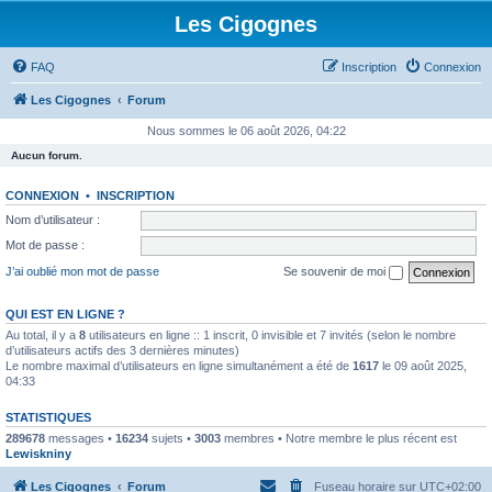
Les Cigognes
FAQ
Inscription
Connexion
Les Cigognes
Forum
Nous sommes le 06 août 2026, 04:22
Aucun forum.
CONNEXION
•
INSCRIPTION
Nom d’utilisateur :
Mot de passe :
J’ai oublié mon mot de passe
Se souvenir de moi
QUI EST EN LIGNE ?
Au total, il y a
8
utilisateurs en ligne :: 1 inscrit, 0 invisible et 7 invités (selon le nombre
d’utilisateurs actifs des 3 dernières minutes)
Le nombre maximal d’utilisateurs en ligne simultanément a été de
1617
le 09 août 2025,
04:33
STATISTIQUES
289678
messages •
16234
sujets •
3003
membres • Notre membre le plus récent est
Lewiskniny
Les Cigognes
Forum
Fuseau horaire sur
UTC+02:00