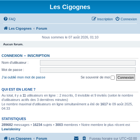
Les Cigognes
FAQ
Inscription
Connexion
Les Cigognes
Forum
Nous sommes le 07 août 2026, 01:10
Aucun forum.
CONNEXION
•
INSCRIPTION
Nom d’utilisateur :
Mot de passe :
J’ai oublié mon mot de passe
Se souvenir de moi
QUI EST EN LIGNE ?
Au total, il y a
11
utilisateurs en ligne :: 2 inscrits, 0 invisible et 9 invités (selon le nombre
d’utilisateurs actifs des 3 dernières minutes)
Le nombre maximal d’utilisateurs en ligne simultanément a été de
1617
le 09 août 2025,
04:33
STATISTIQUES
289682
messages •
16234
sujets •
3003
membres • Notre membre le plus récent est
Lewiskniny
Les Cigognes
Forum
Fuseau horaire sur
UTC+02:00