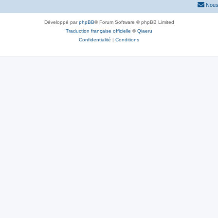
Nous
Développé par
phpBB
® Forum Software © phpBB Limited
Traduction française officielle
©
Qiaeru
Confidentialité
|
Conditions