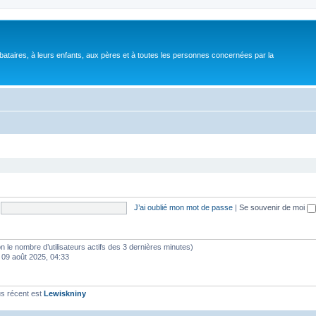
bataires, à leurs enfants, aux pères et à toutes les personnes concernées par la
J’ai oublié mon mot de passe
|
Se souvenir de moi
selon le nombre d’utilisateurs actifs des 3 dernières minutes)
 09 août 2025, 04:33
s récent est
Lewiskniny