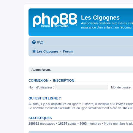
Les Cigognes
Association destinée aux mères céli
naissance d'un enfant non reconnu
FAQ
Les Cigognes
Forum
Aucun forum.
CONNEXION
•
INSCRIPTION
Nom d’utilisateur :
Mot de passe :
QUI EST EN LIGNE ?
Au total, il y a
9
utilisateurs en ligne :: 1 inscrit, 0 invisible et 8 invités (
Le nombre maximal d’utilisateurs en ligne simultanément a été de
1617
le
STATISTIQUES
289682
messages •
16234
sujets •
3003
membres • Notre membre le plu