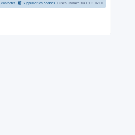
 contacter
Supprimer les cookies
Fuseau horaire sur
UTC+02:00