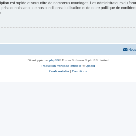
cription est rapide et vous offre de nombreux avantages. Les administrateurs du fo
ir pris connaissance de nos conditions d’utilisation et de notre politique de confide
n.
Nous
Développé par
phpBB
® Forum Software © phpBB Limited
Traduction française officielle
©
Qiaeru
Confidentialité
|
Conditions