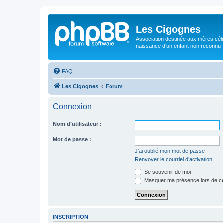
Les Cigognes
Association destinée aux mères céli
naissance d'un enfant non reconnu
FAQ
Les Cigognes
Forum
Connexion
Nom d’utilisateur :
Mot de passe :
J’ai oublié mon mot de passe
Renvoyer le courriel d’activation
Se souvenir de moi
Masquer ma présence lors de ce
INSCRIPTION