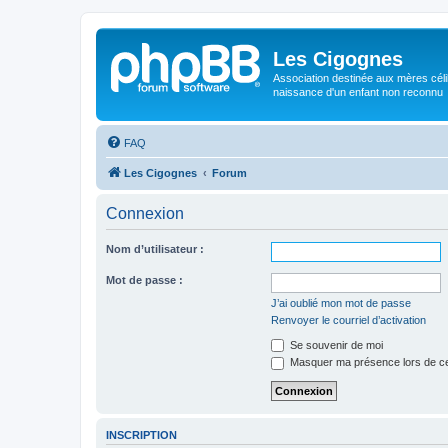
Les Cigognes
Association destinée aux mères céli
naissance d'un enfant non reconnu
FAQ
Les Cigognes
Forum
Connexion
Nom d’utilisateur :
Mot de passe :
J’ai oublié mon mot de passe
Renvoyer le courriel d’activation
Se souvenir de moi
Masquer ma présence lors de ce
INSCRIPTION