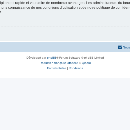
cription est rapide et vous offre de nombreux avantages. Les administrateurs du fo
ir pris connaissance de nos conditions d’utilisation et de notre politique de confide
n.
Nous
Développé par
phpBB
® Forum Software © phpBB Limited
Traduction française officielle
©
Qiaeru
Confidentialité
|
Conditions