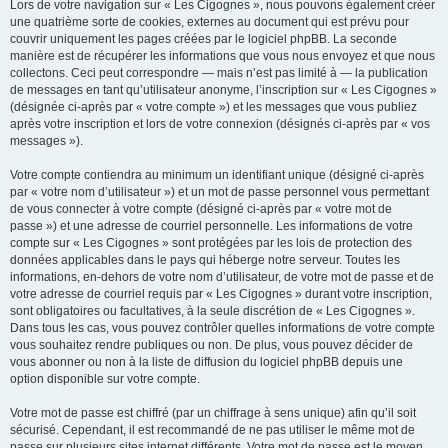
Lors de votre navigation sur « Les Cigognes », nous pouvons également créer
une quatrième sorte de cookies, externes au document qui est prévu pour
couvrir uniquement les pages créées par le logiciel phpBB. La seconde
manière est de récupérer les informations que vous nous envoyez et que nous
collectons. Ceci peut correspondre — mais n’est pas limité à — la publication
de messages en tant qu’utilisateur anonyme, l’inscription sur « Les Cigognes »
(désignée ci-après par « votre compte ») et les messages que vous publiez
après votre inscription et lors de votre connexion (désignés ci-après par « vos
messages »).
Votre compte contiendra au minimum un identifiant unique (désigné ci-après
par « votre nom d’utilisateur ») et un mot de passe personnel vous permettant
de vous connecter à votre compte (désigné ci-après par « votre mot de
passe ») et une adresse de courriel personnelle. Les informations de votre
compte sur « Les Cigognes » sont protégées par les lois de protection des
données applicables dans le pays qui héberge notre serveur. Toutes les
informations, en-dehors de votre nom d’utilisateur, de votre mot de passe et de
votre adresse de courriel requis par « Les Cigognes » durant votre inscription,
sont obligatoires ou facultatives, à la seule discrétion de « Les Cigognes ».
Dans tous les cas, vous pouvez contrôler quelles informations de votre compte
vous souhaitez rendre publiques ou non. De plus, vous pouvez décider de
vous abonner ou non à la liste de diffusion du logiciel phpBB depuis une
option disponible sur votre compte.
Votre mot de passe est chiffré (par un chiffrage à sens unique) afin qu’il soit
sécurisé. Cependant, il est recommandé de ne pas utiliser le même mot de
passe sur plusieurs sites internet différents. Votre mot de passe est le moyen