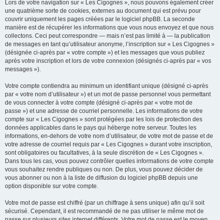
Lors de votre navigation sur « Les Cigognes », nous pouvons également créer
une quatrième sorte de cookies, externes au document qui est prévu pour
couvrir uniquement les pages créées par le logiciel phpBB. La seconde
manière est de récupérer les informations que vous nous envoyez et que nous
collectons. Ceci peut correspondre — mais n’est pas limité à — la publication
de messages en tant qu’utilisateur anonyme, l’inscription sur « Les Cigognes »
(désignée ci-après par « votre compte ») et les messages que vous publiez
après votre inscription et lors de votre connexion (désignés ci-après par « vos
messages »).
Votre compte contiendra au minimum un identifiant unique (désigné ci-après
par « votre nom d’utilisateur ») et un mot de passe personnel vous permettant
de vous connecter à votre compte (désigné ci-après par « votre mot de
passe ») et une adresse de courriel personnelle. Les informations de votre
compte sur « Les Cigognes » sont protégées par les lois de protection des
données applicables dans le pays qui héberge notre serveur. Toutes les
informations, en-dehors de votre nom d’utilisateur, de votre mot de passe et de
votre adresse de courriel requis par « Les Cigognes » durant votre inscription,
sont obligatoires ou facultatives, à la seule discrétion de « Les Cigognes ».
Dans tous les cas, vous pouvez contrôler quelles informations de votre compte
vous souhaitez rendre publiques ou non. De plus, vous pouvez décider de
vous abonner ou non à la liste de diffusion du logiciel phpBB depuis une
option disponible sur votre compte.
Votre mot de passe est chiffré (par un chiffrage à sens unique) afin qu’il soit
sécurisé. Cependant, il est recommandé de ne pas utiliser le même mot de
passe sur plusieurs sites internet différents. Votre mot de passe est le moyen