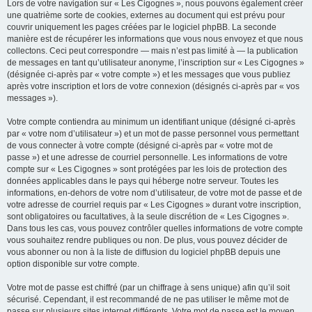
Lors de votre navigation sur « Les Cigognes », nous pouvons également créer
une quatrième sorte de cookies, externes au document qui est prévu pour
couvrir uniquement les pages créées par le logiciel phpBB. La seconde
manière est de récupérer les informations que vous nous envoyez et que nous
collectons. Ceci peut correspondre — mais n’est pas limité à — la publication
de messages en tant qu’utilisateur anonyme, l’inscription sur « Les Cigognes »
(désignée ci-après par « votre compte ») et les messages que vous publiez
après votre inscription et lors de votre connexion (désignés ci-après par « vos
messages »).
Votre compte contiendra au minimum un identifiant unique (désigné ci-après
par « votre nom d’utilisateur ») et un mot de passe personnel vous permettant
de vous connecter à votre compte (désigné ci-après par « votre mot de
passe ») et une adresse de courriel personnelle. Les informations de votre
compte sur « Les Cigognes » sont protégées par les lois de protection des
données applicables dans le pays qui héberge notre serveur. Toutes les
informations, en-dehors de votre nom d’utilisateur, de votre mot de passe et de
votre adresse de courriel requis par « Les Cigognes » durant votre inscription,
sont obligatoires ou facultatives, à la seule discrétion de « Les Cigognes ».
Dans tous les cas, vous pouvez contrôler quelles informations de votre compte
vous souhaitez rendre publiques ou non. De plus, vous pouvez décider de
vous abonner ou non à la liste de diffusion du logiciel phpBB depuis une
option disponible sur votre compte.
Votre mot de passe est chiffré (par un chiffrage à sens unique) afin qu’il soit
sécurisé. Cependant, il est recommandé de ne pas utiliser le même mot de
passe sur plusieurs sites internet différents. Votre mot de passe est le moyen