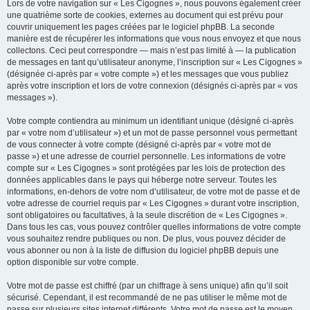
Lors de votre navigation sur « Les Cigognes », nous pouvons également créer
une quatrième sorte de cookies, externes au document qui est prévu pour
couvrir uniquement les pages créées par le logiciel phpBB. La seconde
manière est de récupérer les informations que vous nous envoyez et que nous
collectons. Ceci peut correspondre — mais n’est pas limité à — la publication
de messages en tant qu’utilisateur anonyme, l’inscription sur « Les Cigognes »
(désignée ci-après par « votre compte ») et les messages que vous publiez
après votre inscription et lors de votre connexion (désignés ci-après par « vos
messages »).
Votre compte contiendra au minimum un identifiant unique (désigné ci-après
par « votre nom d’utilisateur ») et un mot de passe personnel vous permettant
de vous connecter à votre compte (désigné ci-après par « votre mot de
passe ») et une adresse de courriel personnelle. Les informations de votre
compte sur « Les Cigognes » sont protégées par les lois de protection des
données applicables dans le pays qui héberge notre serveur. Toutes les
informations, en-dehors de votre nom d’utilisateur, de votre mot de passe et de
votre adresse de courriel requis par « Les Cigognes » durant votre inscription,
sont obligatoires ou facultatives, à la seule discrétion de « Les Cigognes ».
Dans tous les cas, vous pouvez contrôler quelles informations de votre compte
vous souhaitez rendre publiques ou non. De plus, vous pouvez décider de
vous abonner ou non à la liste de diffusion du logiciel phpBB depuis une
option disponible sur votre compte.
Votre mot de passe est chiffré (par un chiffrage à sens unique) afin qu’il soit
sécurisé. Cependant, il est recommandé de ne pas utiliser le même mot de
passe sur plusieurs sites internet différents. Votre mot de passe est le moyen