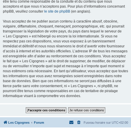
être tenu comme responsable de la conduite et du contenu que nous
acceptons et que nous n’acceptons pas. Pour plus d’informations concernant
phpBB, veuillez consulter
le site de phpBB
(en anglais).
Vous acceptez de ne publier aucun contenu à caractère abusif, obscène,
vulgaire, diffamatoire, choquant, menaçant, pornographique, etc. qui pourrait
transgresser la législation de votre pays, du pays dans lequel le serveur de
« Les Cigognes » est hébergé ou encore la loi internationale. Si vous ne
respectez pas ces dispositions, vous vous exposez à un bannissement
immédiat et définitif et nous nous réservons le droit d’avertir votre fournisseur
d’accès à internet et les autorités officielles. L’adresse IP de tous les messages
est enregistrée afin d’aider au renforcement de ces conditions. Vous acceptez
le fait que « Les Cigognes » ait le droit de supprimer, de modifier, de déplacer
ou de verrouiller n’importe quel sujet et message à n’importe quel moment si
nous estimons cela nécessaire. En tant qu’utilisateur, vous acceptez que toutes
les informations que vous avez renseignées soient enregistrées dans notre
base de données. Bien que ces informations ne seront pas diffusées à une
tierce partie sans votre consentement, ni « Les Cigognes », ni phpBB, ne
pourront être tenus comme responsables en cas de tentative de piratage
informatique visant à compromettre vos données.
Les Cigognes
Forum
Fuseau horaire sur
UTC+02:00