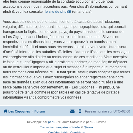
être tenu comme responsable de la conduite et du contenu que nous
acceptons et que nous n’acceptons pas. Pour plus d’informations concernant
phpBB, veuillez consulter
le site de phpBB
(en anglais).
Vous acceptez de ne publier aucun contenu à caractère abusif, obscène,
vulgaire, diffamatoire, choquant, menaçant, pornographique, etc. qui pourrait
transgresser la législation de votre pays, du pays dans lequel le serveur de
« Les Cigognes » est hébergé ou encore la loi internationale. Si vous ne
respectez pas ces dispositions, vous vous exposez à un bannissement
immédiat et définitif et nous nous réservons le droit d’avertir votre fournisseur
d’accès à internet et les autorités officielles. L’adresse IP de tous les messages
est enregistrée afin d’aider au renforcement de ces conditions. Vous acceptez
le fait que « Les Cigognes » ait le droit de supprimer, de modifier, de déplacer
ou de verrouiller n’importe quel sujet et message à n’importe quel moment si
nous estimons cela nécessaire. En tant qu’utilisateur, vous acceptez que toutes
les informations que vous avez renseignées soient enregistrées dans notre
base de données. Bien que ces informations ne seront pas diffusées à une
tierce partie sans votre consentement, ni « Les Cigognes », ni phpBB, ne
pourront être tenus comme responsables en cas de tentative de piratage
informatique visant à compromettre vos données.
Les Cigognes
Forum
Fuseau horaire sur
UTC+02:00
Développé par
phpBB
® Forum Software © phpBB Limited
Traduction française officielle
©
Qiaeru
Confidentialité
|
Conditions