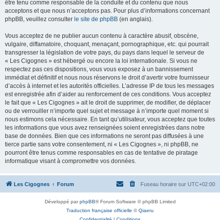
être tenu comme responsable de la conduite et du contenu que nous
acceptons et que nous n’acceptons pas. Pour plus d’informations concernant
phpBB, veuillez consulter
le site de phpBB
(en anglais).
Vous acceptez de ne publier aucun contenu à caractère abusif, obscène,
vulgaire, diffamatoire, choquant, menaçant, pornographique, etc. qui pourrait
transgresser la législation de votre pays, du pays dans lequel le serveur de
« Les Cigognes » est hébergé ou encore la loi internationale. Si vous ne
respectez pas ces dispositions, vous vous exposez à un bannissement
immédiat et définitif et nous nous réservons le droit d’avertir votre fournisseur
d’accès à internet et les autorités officielles. L’adresse IP de tous les messages
est enregistrée afin d’aider au renforcement de ces conditions. Vous acceptez
le fait que « Les Cigognes » ait le droit de supprimer, de modifier, de déplacer
ou de verrouiller n’importe quel sujet et message à n’importe quel moment si
nous estimons cela nécessaire. En tant qu’utilisateur, vous acceptez que toutes
les informations que vous avez renseignées soient enregistrées dans notre
base de données. Bien que ces informations ne seront pas diffusées à une
tierce partie sans votre consentement, ni « Les Cigognes », ni phpBB, ne
pourront être tenus comme responsables en cas de tentative de piratage
informatique visant à compromettre vos données.
Les Cigognes
Forum
Fuseau horaire sur
UTC+02:00
Développé par
phpBB
® Forum Software © phpBB Limited
Traduction française officielle
©
Qiaeru
Confidentialité
|
Conditions