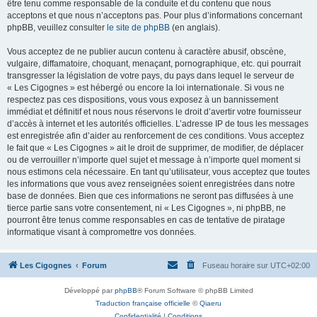
être tenu comme responsable de la conduite et du contenu que nous
acceptons et que nous n’acceptons pas. Pour plus d’informations concernant
phpBB, veuillez consulter
le site de phpBB
(en anglais).
Vous acceptez de ne publier aucun contenu à caractère abusif, obscène,
vulgaire, diffamatoire, choquant, menaçant, pornographique, etc. qui pourrait
transgresser la législation de votre pays, du pays dans lequel le serveur de
« Les Cigognes » est hébergé ou encore la loi internationale. Si vous ne
respectez pas ces dispositions, vous vous exposez à un bannissement
immédiat et définitif et nous nous réservons le droit d’avertir votre fournisseur
d’accès à internet et les autorités officielles. L’adresse IP de tous les messages
est enregistrée afin d’aider au renforcement de ces conditions. Vous acceptez
le fait que « Les Cigognes » ait le droit de supprimer, de modifier, de déplacer
ou de verrouiller n’importe quel sujet et message à n’importe quel moment si
nous estimons cela nécessaire. En tant qu’utilisateur, vous acceptez que toutes
les informations que vous avez renseignées soient enregistrées dans notre
base de données. Bien que ces informations ne seront pas diffusées à une
tierce partie sans votre consentement, ni « Les Cigognes », ni phpBB, ne
pourront être tenus comme responsables en cas de tentative de piratage
informatique visant à compromettre vos données.
Les Cigognes
Forum
Fuseau horaire sur
UTC+02:00
Développé par
phpBB
® Forum Software © phpBB Limited
Traduction française officielle
©
Qiaeru
Confidentialité
|
Conditions