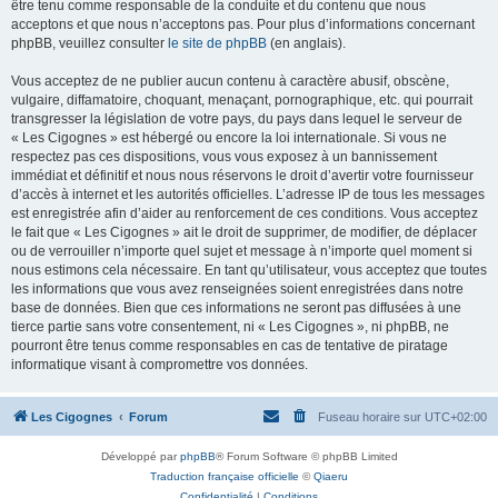
être tenu comme responsable de la conduite et du contenu que nous
acceptons et que nous n’acceptons pas. Pour plus d’informations concernant
phpBB, veuillez consulter
le site de phpBB
(en anglais).
Vous acceptez de ne publier aucun contenu à caractère abusif, obscène,
vulgaire, diffamatoire, choquant, menaçant, pornographique, etc. qui pourrait
transgresser la législation de votre pays, du pays dans lequel le serveur de
« Les Cigognes » est hébergé ou encore la loi internationale. Si vous ne
respectez pas ces dispositions, vous vous exposez à un bannissement
immédiat et définitif et nous nous réservons le droit d’avertir votre fournisseur
d’accès à internet et les autorités officielles. L’adresse IP de tous les messages
est enregistrée afin d’aider au renforcement de ces conditions. Vous acceptez
le fait que « Les Cigognes » ait le droit de supprimer, de modifier, de déplacer
ou de verrouiller n’importe quel sujet et message à n’importe quel moment si
nous estimons cela nécessaire. En tant qu’utilisateur, vous acceptez que toutes
les informations que vous avez renseignées soient enregistrées dans notre
base de données. Bien que ces informations ne seront pas diffusées à une
tierce partie sans votre consentement, ni « Les Cigognes », ni phpBB, ne
pourront être tenus comme responsables en cas de tentative de piratage
informatique visant à compromettre vos données.
Les Cigognes
Forum
Fuseau horaire sur
UTC+02:00
Développé par
phpBB
® Forum Software © phpBB Limited
Traduction française officielle
©
Qiaeru
Confidentialité
|
Conditions