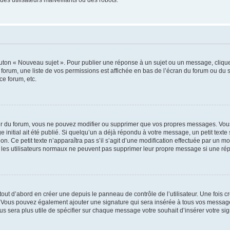
outon « Nouveau sujet ». Pour publier une réponse à un sujet ou un message, cliqu
 forum, une liste de vos permissions est affichée en bas de l’écran du forum ou du
ce forum, etc.
r du forum, vous ne pouvez modifier ou supprimer que vos propres messages. Vou
 initial ait été publié. Si quelqu’un a déjà répondu à votre message, un petit text
ion. Ce petit texte n’apparaîtra pas s’il s’agit d’une modification effectuée par un 
ue les utilisateurs normaux ne peuvent pas supprimer leur propre message si une ré
ut d’abord en créer une depuis le panneau de contrôle de l’utilisateur. Une fois c
ure. Vous pouvez également ajouter une signature qui sera insérée à tous vos mess
 vous sera plus utile de spécifier sur chaque message votre souhait d’insérer votre si