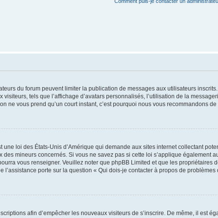
Comment puis-je contacter un administrateu
trateurs du forum peuvent limiter la publication de messages aux utilisateurs inscri
visiteurs, tels que l’affichage d’avatars personnalisés, l’utilisation de la messager
ription ne vous prend qu’un court instant, c’est pourquoi nous vous recommandons de l
t une loi des États-Unis d’Amérique qui demande aux sites internet collectant pot
 des mineurs concernés. Si vous ne savez pas si cette loi s’applique également au
 pourra vous renseigner. Veuillez noter que phpBB Limited et que les propriétaires
ue l’assistance porte sur la question « Qui dois-je contacter à propos de problèmes 
inscriptions afin d’empêcher les nouveaux visiteurs de s’inscrire. De même, il est é