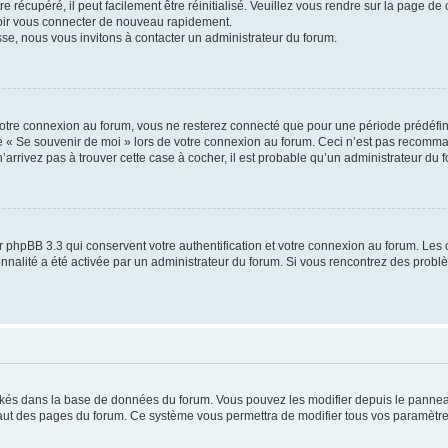
 récupéré, il peut facilement être réinitialisé. Veuillez vous rendre sur la page de
voir vous connecter de nouveau rapidement.
sse, nous vous invitons à contacter un administrateur du forum.
otre connexion au forum, vous ne resterez connecté que pour une période prédéfinie
se « Se souvenir de moi » lors de votre connexion au forum. Ceci n’est pas recomm
’arrivez pas à trouver cette case à cocher, il est probable qu’un administrateur du fo
 phpBB 3.3 qui conservent votre authentification et votre connexion au forum. Les 
tionnalité a été activée par un administrateur du forum. Si vous rencontrez des pro
ockés dans la base de données du forum. Vous pouvez les modifier depuis le panneau 
haut des pages du forum. Ce système vous permettra de modifier tous vos paramètre