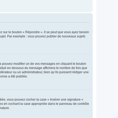
ez sur le bouton « Répondre ». Il se peut que vous ayez besoin
 sujet. Par exemple : vous pouvez publier de nouveaux sujets
s pouvez modifier un de vos messages en cliquant le bouton
e situé en dessous du message affichera le nombre de fois que
modérateur ou un administrateur, bien qu’ils puissent rédiger une
ponse a été publiée.
réée, vous pouvez cocher la case « Insérer une signature »
ages en cochant la case appropriée dans le panneau de contrôle
gnature.