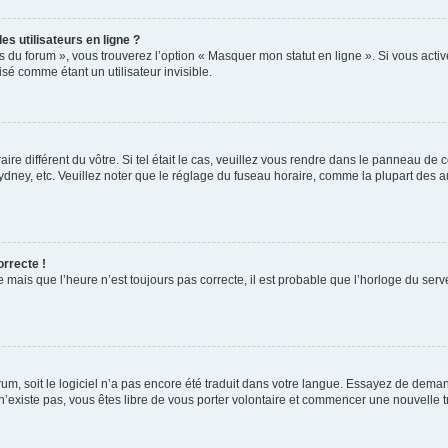
s utilisateurs en ligne ?
s du forum », vous trouverez l’option « Masquer mon statut en ligne ». Si vous activ
é comme étant un utilisateur invisible.
aire différent du vôtre. Si tel était le cas, veuillez vous rendre dans le panneau de co
ey, etc. Veuillez noter que le réglage du fuseau horaire, comme la plupart des autr
orrecte !
 mais que l’heure n’est toujours pas correcte, il est probable que l’horloge du serve
orum, soit le logiciel n’a pas encore été traduit dans votre langue. Essayez de deman
 n’existe pas, vous êtes libre de vous porter volontaire et commencer une nouvelle t