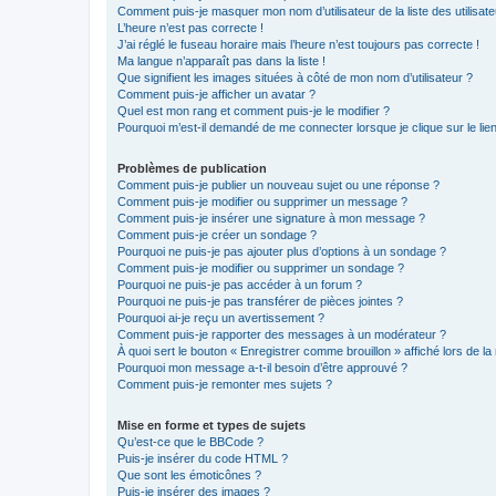
Comment puis-je masquer mon nom d’utilisateur de la liste des utilisate
L’heure n’est pas correcte !
J’ai réglé le fuseau horaire mais l’heure n’est toujours pas correcte !
Ma langue n’apparaît pas dans la liste !
Que signifient les images situées à côté de mon nom d’utilisateur ?
Comment puis-je afficher un avatar ?
Quel est mon rang et comment puis-je le modifier ?
Pourquoi m’est-il demandé de me connecter lorsque je clique sur le lien 
Problèmes de publication
Comment puis-je publier un nouveau sujet ou une réponse ?
Comment puis-je modifier ou supprimer un message ?
Comment puis-je insérer une signature à mon message ?
Comment puis-je créer un sondage ?
Pourquoi ne puis-je pas ajouter plus d’options à un sondage ?
Comment puis-je modifier ou supprimer un sondage ?
Pourquoi ne puis-je pas accéder à un forum ?
Pourquoi ne puis-je pas transférer de pièces jointes ?
Pourquoi ai-je reçu un avertissement ?
Comment puis-je rapporter des messages à un modérateur ?
À quoi sert le bouton « Enregistrer comme brouillon » affiché lors de la 
Pourquoi mon message a-t-il besoin d’être approuvé ?
Comment puis-je remonter mes sujets ?
Mise en forme et types de sujets
Qu’est-ce que le BBCode ?
Puis-je insérer du code HTML ?
Que sont les émoticônes ?
Puis-je insérer des images ?