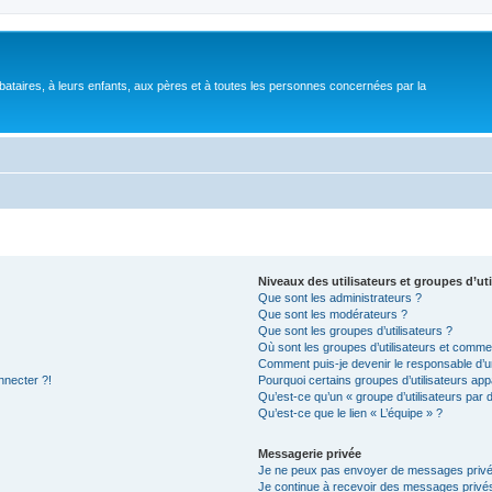
bataires, à leurs enfants, aux pères et à toutes les personnes concernées par la
Niveaux des utilisateurs et groupes d’uti
Que sont les administrateurs ?
Que sont les modérateurs ?
Que sont les groupes d’utilisateurs ?
Où sont les groupes d’utilisateurs et commen
Comment puis-je devenir le responsable d’un
nnecter ?!
Pourquoi certains groupes d’utilisateurs app
Qu’est-ce qu’un « groupe d’utilisateurs par 
Qu’est-ce que le lien « L’équipe » ?
Messagerie privée
Je ne peux pas envoyer de messages privé
Je continue à recevoir des messages privés 