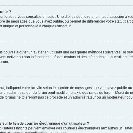
ateur ?
ur lorsque vous consultez un sujet. Une d’elles peut être une image associée à vo
mbre de messages que vous avez publié, ou permet de différencier votre statut parti
 unique et personnelle à chaque utilisateur.
ous pouvez ajouter un avatar en utilisant une des quatre méthodes suivantes : le serv
ent activer ou non la fonctionnalité des avatars et des méthodes qu’ils veuillent ren
forum.
ur, indiquent votre activité selon le nombre de messages que vous avez publié ou id
eul un administrateur du forum peut modifier le texte des rangs du forum. Merci de 
de forums ne toléreront pas ce procédé et un administrateur ou un modérateur pou
ur le lien de courrier électronique d’un utilisateur ?
s utilisateurs inscrits peuvent envoyer des courriers électroniques aux autres utili
es utilisateurs malveillants ou des robots.