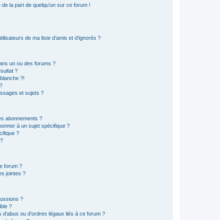
e de la part de quelqu’un sur ce forum !
lisateurs de ma liste d’amis et d’ignorés ?
ans un ou des forums ?
sultat ?
blanche ?!
?
ssages et sujets ?
t les abonnements ?
onner à un sujet spécifique ?
ifique ?
 ?
ce forum ?
s jointes ?
cussions ?
ible ?
 d’abus ou d’ordres légaux liés à ce forum ?