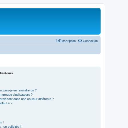
Inscription
Connexion
lisateurs
t puis-je en rejoindre un ?
 groupe d’utilisateurs ?
araissent dans une couleur différente ?
défaut » ?
s !
non sollicités !