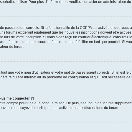
s souhaitez utiliser. Pour plus d’informations, veuillez contacter un administrateur du
t de passe soient corrects. Si la fonctionnalité de la COPPA est activée et que vous 
ains forums exigeront également que les nouvelles inscriptions doivent être activée
te lors de votre inscription. Si vous aviez reçu un courrier électronique, consultez l
r électronique ou le courrier électronique a été filtré en tant que pourriel. Si vo
rateur du forum.
out que votre nom d’utilisateur et votre mot de passe soient corrects. Si tel est le
iétaire du site internet ait un problème de configuration et qu’il soit nécessaire de l
 plus me connecter ?!
votre compte pour une quelconque raison. De plus, beaucoup de forums suppriment pér
 nouveau et essayez de participer plus activement aux discussions du forum.