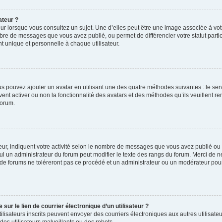
ateur ?
ur lorsque vous consultez un sujet. Une d’elles peut être une image associée à vo
mbre de messages que vous avez publié, ou permet de différencier votre statut parti
 unique et personnelle à chaque utilisateur.
ous pouvez ajouter un avatar en utilisant une des quatre méthodes suivantes : le serv
ent activer ou non la fonctionnalité des avatars et des méthodes qu’ils veuillent ren
forum.
ur, indiquent votre activité selon le nombre de messages que vous avez publié ou id
eul un administrateur du forum peut modifier le texte des rangs du forum. Merci de 
de forums ne toléreront pas ce procédé et un administrateur ou un modérateur pou
ur le lien de courrier électronique d’un utilisateur ?
s utilisateurs inscrits peuvent envoyer des courriers électroniques aux autres utili
es utilisateurs malveillants ou des robots.