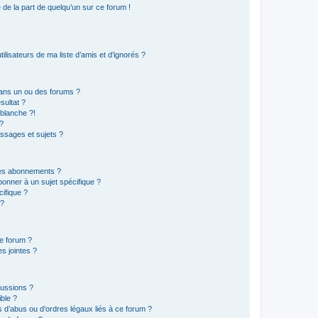
e de la part de quelqu’un sur ce forum !
lisateurs de ma liste d’amis et d’ignorés ?
ans un ou des forums ?
sultat ?
blanche ?!
?
ssages et sujets ?
t les abonnements ?
onner à un sujet spécifique ?
ifique ?
 ?
ce forum ?
s jointes ?
cussions ?
ible ?
 d’abus ou d’ordres légaux liés à ce forum ?