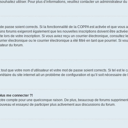
s souhaitez utiliser. Pour plus d’informations, veuillez contacter un administrateur du
t de passe soient corrects. Si la fonctionnalité de la COPPA est activée et que vous 
ains forums exigeront également que les nouvelles inscriptions doivent être activée
te lors de votre inscription. Si vous aviez reçu un courrier électronique, consultez l
r électronique ou le courrier électronique a été filtré en tant que pourriel. Si vo
rateur du forum.
out que votre nom d’utilisateur et votre mot de passe soient corrects. Si tel est le
iétaire du site internet ait un problème de configuration et qu’il soit nécessaire de l
 plus me connecter ?!
votre compte pour une quelconque raison. De plus, beaucoup de forums suppriment pér
 nouveau et essayez de participer plus activement aux discussions du forum.