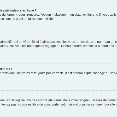
s utilisateurs en ligne ?
s du forum », vous trouverez l’option « Masquer mon statut en ligne ». Si vous activ
é comme étant un utilisateur invisible.
aire différent du vôtre. Si tel était le cas, veuillez vous rendre dans le panneau de co
ey, etc. Veuillez noter que le réglage du fuseau horaire, comme la plupart des autr
orrecte !
 mais que l’heure n’est toujours pas correcte, il est probable que l’horloge du serve
orum, soit le logiciel n’a pas encore été traduit dans votre langue. Essayez de deman
 n’existe pas, vous êtes libre de vous porter volontaire et commencer une nouvelle t