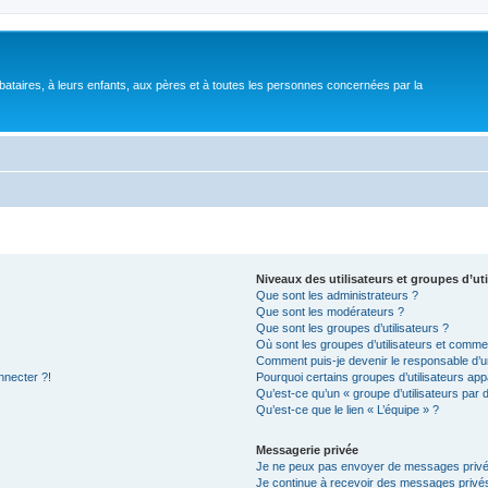
bataires, à leurs enfants, aux pères et à toutes les personnes concernées par la
Niveaux des utilisateurs et groupes d’uti
Que sont les administrateurs ?
Que sont les modérateurs ?
Que sont les groupes d’utilisateurs ?
Où sont les groupes d’utilisateurs et commen
Comment puis-je devenir le responsable d’un
nnecter ?!
Pourquoi certains groupes d’utilisateurs app
Qu’est-ce qu’un « groupe d’utilisateurs par 
Qu’est-ce que le lien « L’équipe » ?
Messagerie privée
Je ne peux pas envoyer de messages privé
Je continue à recevoir des messages privés 