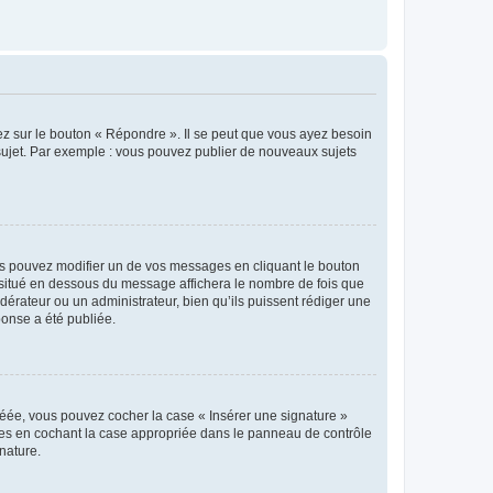
ez sur le bouton « Répondre ». Il se peut que vous ayez besoin
 sujet. Par exemple : vous pouvez publier de nouveaux sujets
s pouvez modifier un de vos messages en cliquant le bouton
e situé en dessous du message affichera le nombre de fois que
modérateur ou un administrateur, bien qu’ils puissent rédiger une
ponse a été publiée.
réée, vous pouvez cocher la case « Insérer une signature »
ages en cochant la case appropriée dans le panneau de contrôle
gnature.