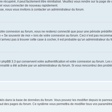
 récupéré, il peut facilement être réinitialisé. Veuillez vous rendre sur la page de
voir vous connecter de nouveau rapidement.
sse, nous vous invitons à contacter un administrateur du forum.
otre connexion au forum, vous ne resterez connecté que pour une période prédéfinie
se « Se souvenir de moi » lors de votre connexion au forum. Ceci n’est pas recomm
’arrivez pas à trouver cette case à cocher, il est probable qu’un administrateur du fo
 phpBB 3.3 qui conservent votre authentification et votre connexion au forum. Les 
tionnalité a été activée par un administrateur du forum. Si vous rencontrez des pro
ockés dans la base de données du forum. Vous pouvez les modifier depuis le panneau 
haut des pages du forum. Ce système vous permettra de modifier tous vos paramètre