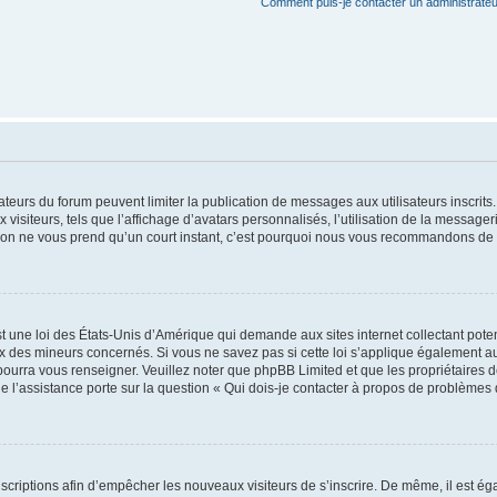
Comment puis-je contacter un administrateu
trateurs du forum peuvent limiter la publication de messages aux utilisateurs inscri
visiteurs, tels que l’affichage d’avatars personnalisés, l’utilisation de la messager
ription ne vous prend qu’un court instant, c’est pourquoi nous vous recommandons de l
t une loi des États-Unis d’Amérique qui demande aux sites internet collectant pot
 des mineurs concernés. Si vous ne savez pas si cette loi s’applique également au
 pourra vous renseigner. Veuillez noter que phpBB Limited et que les propriétaires
ue l’assistance porte sur la question « Qui dois-je contacter à propos de problèmes 
inscriptions afin d’empêcher les nouveaux visiteurs de s’inscrire. De même, il est é