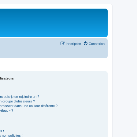
Inscription
Connexion
lisateurs
t puis-je en rejoindre un ?
 groupe d’utilisateurs ?
araissent dans une couleur différente ?
défaut » ?
s !
non sollicités !