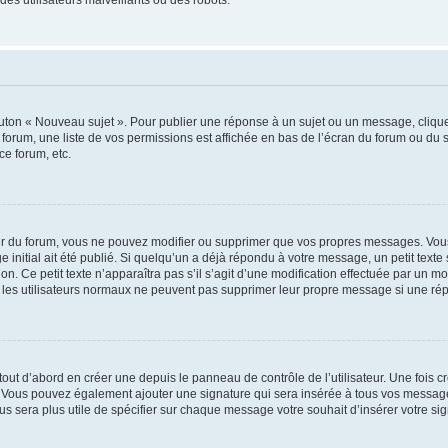
outon « Nouveau sujet ». Pour publier une réponse à un sujet ou un message, cliqu
 forum, une liste de vos permissions est affichée en bas de l’écran du forum ou du
ce forum, etc.
r du forum, vous ne pouvez modifier ou supprimer que vos propres messages. Vou
 initial ait été publié. Si quelqu’un a déjà répondu à votre message, un petit text
ion. Ce petit texte n’apparaîtra pas s’il s’agit d’une modification effectuée par un 
ue les utilisateurs normaux ne peuvent pas supprimer leur propre message si une ré
ut d’abord en créer une depuis le panneau de contrôle de l’utilisateur. Une fois c
ure. Vous pouvez également ajouter une signature qui sera insérée à tous vos mess
 vous sera plus utile de spécifier sur chaque message votre souhait d’insérer votre si