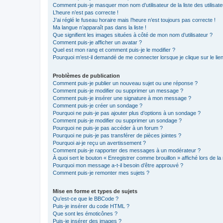
Comment puis-je masquer mon nom d’utilisateur de la liste des utilisate
L’heure n’est pas correcte !
J’ai réglé le fuseau horaire mais l’heure n’est toujours pas correcte !
Ma langue n’apparaît pas dans la liste !
Que signifient les images situées à côté de mon nom d’utilisateur ?
Comment puis-je afficher un avatar ?
Quel est mon rang et comment puis-je le modifier ?
Pourquoi m’est-il demandé de me connecter lorsque je clique sur le lien 
Problèmes de publication
Comment puis-je publier un nouveau sujet ou une réponse ?
Comment puis-je modifier ou supprimer un message ?
Comment puis-je insérer une signature à mon message ?
Comment puis-je créer un sondage ?
Pourquoi ne puis-je pas ajouter plus d’options à un sondage ?
Comment puis-je modifier ou supprimer un sondage ?
Pourquoi ne puis-je pas accéder à un forum ?
Pourquoi ne puis-je pas transférer de pièces jointes ?
Pourquoi ai-je reçu un avertissement ?
Comment puis-je rapporter des messages à un modérateur ?
À quoi sert le bouton « Enregistrer comme brouillon » affiché lors de la 
Pourquoi mon message a-t-il besoin d’être approuvé ?
Comment puis-je remonter mes sujets ?
Mise en forme et types de sujets
Qu’est-ce que le BBCode ?
Puis-je insérer du code HTML ?
Que sont les émoticônes ?
Puis-je insérer des images ?