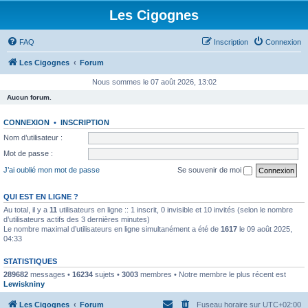
Les Cigognes
FAQ
Inscription
Connexion
Les Cigognes
Forum
Nous sommes le 07 août 2026, 13:02
Aucun forum.
CONNEXION
•
INSCRIPTION
Nom d’utilisateur :
Mot de passe :
J’ai oublié mon mot de passe
Se souvenir de moi
QUI EST EN LIGNE ?
Au total, il y a
11
utilisateurs en ligne :: 1 inscrit, 0 invisible et 10 invités (selon le nombre
d’utilisateurs actifs des 3 dernières minutes)
Le nombre maximal d’utilisateurs en ligne simultanément a été de
1617
le 09 août 2025,
04:33
STATISTIQUES
289682
messages •
16234
sujets •
3003
membres • Notre membre le plus récent est
Lewiskniny
Les Cigognes
Forum
Fuseau horaire sur
UTC+02:00