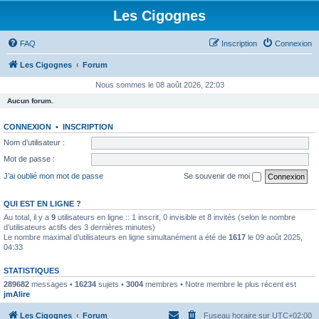
Les Cigognes
FAQ
Inscription
Connexion
Les Cigognes
Forum
Nous sommes le 08 août 2026, 22:03
Aucun forum.
CONNEXION
•
INSCRIPTION
Nom d’utilisateur :
Mot de passe :
J’ai oublié mon mot de passe
Se souvenir de moi
QUI EST EN LIGNE ?
Au total, il y a
9
utilisateurs en ligne :: 1 inscrit, 0 invisible et 8 invités (selon le nombre
d’utilisateurs actifs des 3 dernières minutes)
Le nombre maximal d’utilisateurs en ligne simultanément a été de
1617
le 09 août 2025,
04:33
STATISTIQUES
289682
messages •
16234
sujets •
3004
membres • Notre membre le plus récent est
jmAlire
Les Cigognes
Forum
Fuseau horaire sur
UTC+02:00