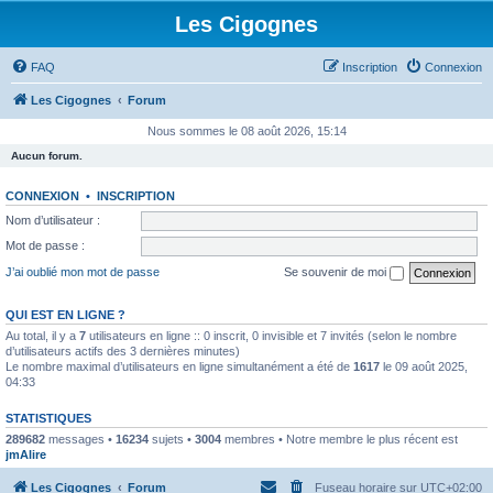
Les Cigognes
FAQ
Inscription
Connexion
Les Cigognes
Forum
Nous sommes le 08 août 2026, 15:14
Aucun forum.
CONNEXION
•
INSCRIPTION
Nom d’utilisateur :
Mot de passe :
J’ai oublié mon mot de passe
Se souvenir de moi
QUI EST EN LIGNE ?
Au total, il y a
7
utilisateurs en ligne :: 0 inscrit, 0 invisible et 7 invités (selon le nombre
d’utilisateurs actifs des 3 dernières minutes)
Le nombre maximal d’utilisateurs en ligne simultanément a été de
1617
le 09 août 2025,
04:33
STATISTIQUES
289682
messages •
16234
sujets •
3004
membres • Notre membre le plus récent est
jmAlire
Les Cigognes
Forum
Fuseau horaire sur
UTC+02:00