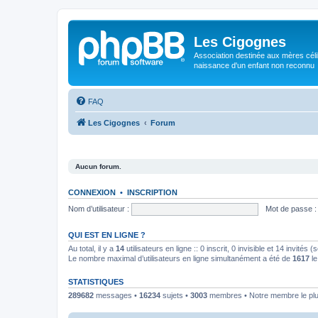
Les Cigognes
Association destinée aux mères céli
naissance d'un enfant non reconnu
FAQ
Les Cigognes
Forum
Aucun forum.
CONNEXION
•
INSCRIPTION
Nom d’utilisateur :
Mot de passe :
QUI EST EN LIGNE ?
Au total, il y a
14
utilisateurs en ligne :: 0 inscrit, 0 invisible et 14 invités
Le nombre maximal d’utilisateurs en ligne simultanément a été de
1617
le
STATISTIQUES
289682
messages •
16234
sujets •
3003
membres • Notre membre le plu