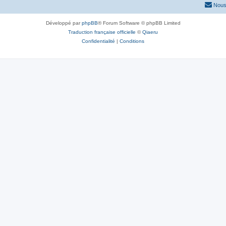
Nous
Développé par
phpBB
® Forum Software © phpBB Limited
Traduction française officielle
©
Qiaeru
Confidentialité
|
Conditions