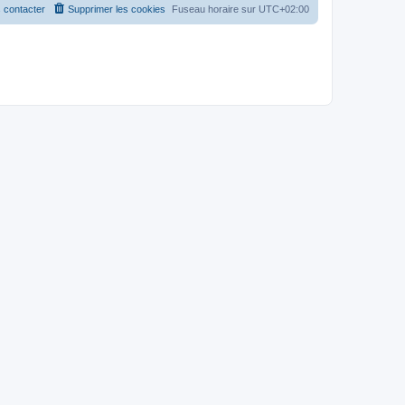
 contacter
Supprimer les cookies
Fuseau horaire sur
UTC+02:00