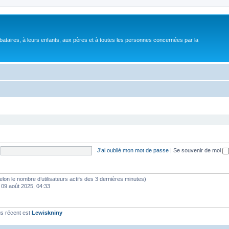
bataires, à leurs enfants, aux pères et à toutes les personnes concernées par la
J’ai oublié mon mot de passe
|
Se souvenir de moi
 (selon le nombre d’utilisateurs actifs des 3 dernières minutes)
 09 août 2025, 04:33
s récent est
Lewiskniny