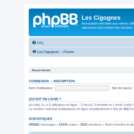
Les Cigognes
Association destinée aux mères céli
naissance d'un enfant non reconnu
FAQ
Les Cigognes
Forum
Aucun forum.
CONNEXION
•
INSCRIPTION
Nom d’utilisateur :
Mot de passe :
QUI EST EN LIGNE ?
Au total, il y a
1
utilisateur en ligne :: 0 inscrit, 0 invisible et 1 invité (se
Le nombre maximal d’utilisateurs en ligne simultanément a été de
1617
le
STATISTIQUES
289682
messages •
16234
sujets •
3003
membres • Notre membre le plu