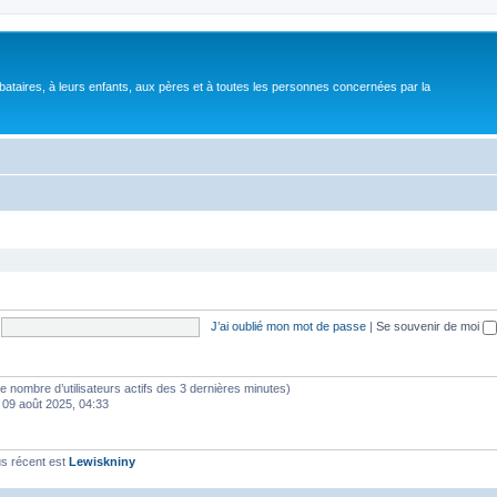
bataires, à leurs enfants, aux pères et à toutes les personnes concernées par la
J’ai oublié mon mot de passe
|
Se souvenir de moi
lon le nombre d’utilisateurs actifs des 3 dernières minutes)
 09 août 2025, 04:33
s récent est
Lewiskniny