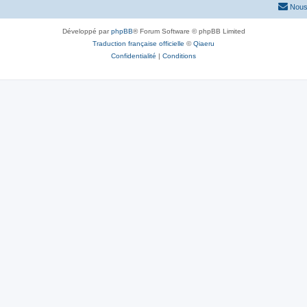
Nous
Développé par
phpBB
® Forum Software © phpBB Limited
Traduction française officielle
©
Qiaeru
Confidentialité
|
Conditions