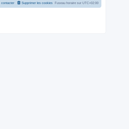
 contacter
Supprimer les cookies
Fuseau horaire sur
UTC+02:00