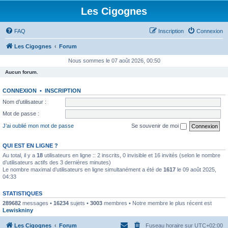
Les Cigognes
FAQ
Inscription
Connexion
Les Cigognes
Forum
Nous sommes le 07 août 2026, 00:50
Aucun forum.
CONNEXION
•
INSCRIPTION
Nom d’utilisateur :
Mot de passe :
J’ai oublié mon mot de passe
Se souvenir de moi
QUI EST EN LIGNE ?
Au total, il y a
18
utilisateurs en ligne :: 2 inscrits, 0 invisible et 16 invités (selon le nombre
d’utilisateurs actifs des 3 dernières minutes)
Le nombre maximal d’utilisateurs en ligne simultanément a été de
1617
le 09 août 2025,
04:33
STATISTIQUES
289682
messages •
16234
sujets •
3003
membres • Notre membre le plus récent est
Lewiskniny
Les Cigognes
Forum
Fuseau horaire sur
UTC+02:00