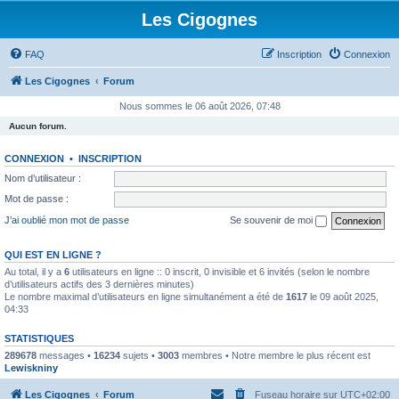
Les Cigognes
FAQ
Inscription
Connexion
Les Cigognes
Forum
Nous sommes le 06 août 2026, 07:48
Aucun forum.
CONNEXION
•
INSCRIPTION
Nom d’utilisateur :
Mot de passe :
J’ai oublié mon mot de passe
Se souvenir de moi
QUI EST EN LIGNE ?
Au total, il y a
6
utilisateurs en ligne :: 0 inscrit, 0 invisible et 6 invités (selon le nombre
d’utilisateurs actifs des 3 dernières minutes)
Le nombre maximal d’utilisateurs en ligne simultanément a été de
1617
le 09 août 2025,
04:33
STATISTIQUES
289678
messages •
16234
sujets •
3003
membres • Notre membre le plus récent est
Lewiskniny
Les Cigognes
Forum
Fuseau horaire sur
UTC+02:00