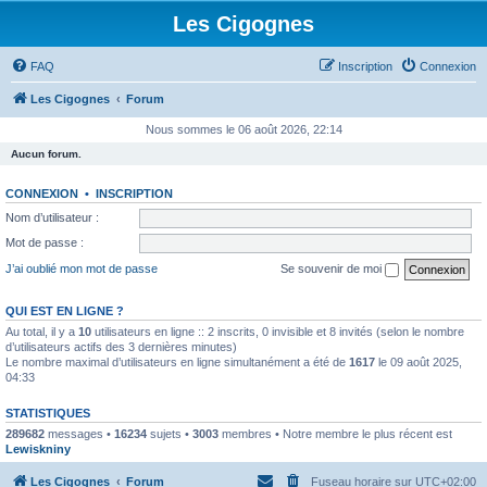
Les Cigognes
FAQ
Inscription
Connexion
Les Cigognes
Forum
Nous sommes le 06 août 2026, 22:14
Aucun forum.
CONNEXION
•
INSCRIPTION
Nom d’utilisateur :
Mot de passe :
J’ai oublié mon mot de passe
Se souvenir de moi
QUI EST EN LIGNE ?
Au total, il y a
10
utilisateurs en ligne :: 2 inscrits, 0 invisible et 8 invités (selon le nombre
d’utilisateurs actifs des 3 dernières minutes)
Le nombre maximal d’utilisateurs en ligne simultanément a été de
1617
le 09 août 2025,
04:33
STATISTIQUES
289682
messages •
16234
sujets •
3003
membres • Notre membre le plus récent est
Lewiskniny
Les Cigognes
Forum
Fuseau horaire sur
UTC+02:00