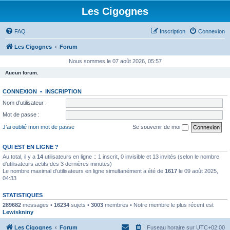
Les Cigognes
FAQ
Inscription
Connexion
Les Cigognes
Forum
Nous sommes le 07 août 2026, 05:57
Aucun forum.
CONNEXION
•
INSCRIPTION
Nom d’utilisateur :
Mot de passe :
J’ai oublié mon mot de passe
Se souvenir de moi
QUI EST EN LIGNE ?
Au total, il y a
14
utilisateurs en ligne :: 1 inscrit, 0 invisible et 13 invités (selon le nombre
d’utilisateurs actifs des 3 dernières minutes)
Le nombre maximal d’utilisateurs en ligne simultanément a été de
1617
le 09 août 2025,
04:33
STATISTIQUES
289682
messages •
16234
sujets •
3003
membres • Notre membre le plus récent est
Lewiskniny
Les Cigognes
Forum
Fuseau horaire sur
UTC+02:00