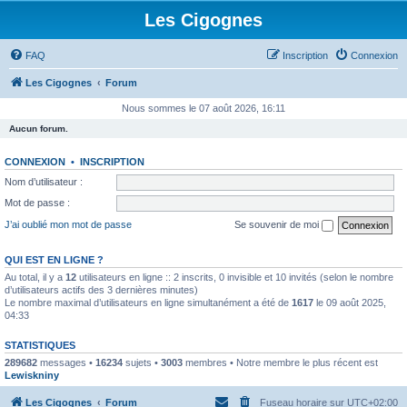
Les Cigognes
FAQ
Inscription
Connexion
Les Cigognes
Forum
Nous sommes le 07 août 2026, 16:11
Aucun forum.
CONNEXION
•
INSCRIPTION
Nom d’utilisateur :
Mot de passe :
J’ai oublié mon mot de passe
Se souvenir de moi
QUI EST EN LIGNE ?
Au total, il y a
12
utilisateurs en ligne :: 2 inscrits, 0 invisible et 10 invités (selon le nombre
d’utilisateurs actifs des 3 dernières minutes)
Le nombre maximal d’utilisateurs en ligne simultanément a été de
1617
le 09 août 2025,
04:33
STATISTIQUES
289682
messages •
16234
sujets •
3003
membres • Notre membre le plus récent est
Lewiskniny
Les Cigognes
Forum
Fuseau horaire sur
UTC+02:00