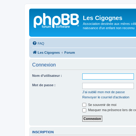
Les Cigognes
Association destinée aux mères céli
naissance d'un enfant non reconnu
FAQ
Les Cigognes
Forum
Connexion
Nom d’utilisateur :
Mot de passe :
J’ai oublié mon mot de passe
Renvoyer le courriel d’activation
Se souvenir de moi
Masquer ma présence lors de ce
INSCRIPTION