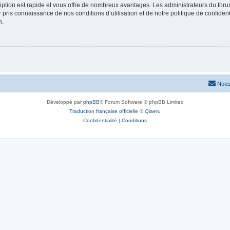
cription est rapide et vous offre de nombreux avantages. Les administrateurs du fo
ir pris connaissance de nos conditions d’utilisation et de notre politique de confide
n.
Nous
Développé par
phpBB
® Forum Software © phpBB Limited
Traduction française officielle
©
Qiaeru
Confidentialité
|
Conditions