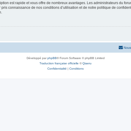
cription est rapide et vous offre de nombreux avantages. Les administrateurs du fo
ir pris connaissance de nos conditions d’utilisation et de notre politique de confide
n.
Nous
Développé par
phpBB
® Forum Software © phpBB Limited
Traduction française officielle
©
Qiaeru
Confidentialité
|
Conditions