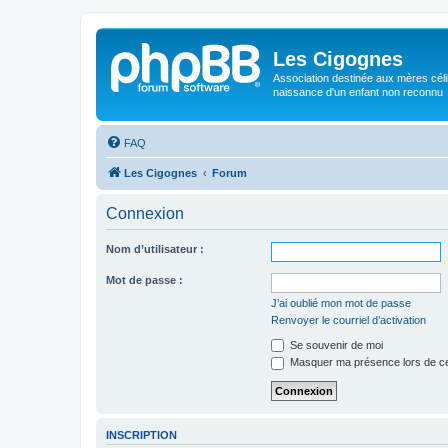
Les Cigognes
Association destinée aux mères céli
naissance d'un enfant non reconnu
FAQ
Les Cigognes
Forum
Connexion
Nom d’utilisateur :
Mot de passe :
J’ai oublié mon mot de passe
Renvoyer le courriel d’activation
Se souvenir de moi
Masquer ma présence lors de ce
INSCRIPTION