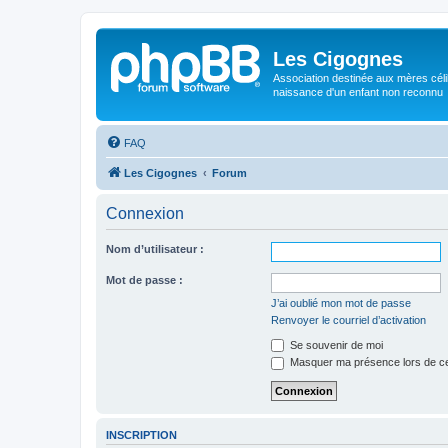
Les Cigognes
Association destinée aux mères céli
naissance d'un enfant non reconnu
FAQ
Les Cigognes
Forum
Connexion
Nom d’utilisateur :
Mot de passe :
J’ai oublié mon mot de passe
Renvoyer le courriel d’activation
Se souvenir de moi
Masquer ma présence lors de ce
INSCRIPTION