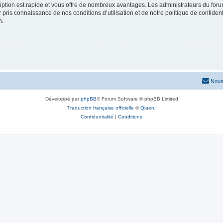
cription est rapide et vous offre de nombreux avantages. Les administrateurs du fo
ir pris connaissance de nos conditions d’utilisation et de notre politique de confide
n.
Nous
Développé par
phpBB
® Forum Software © phpBB Limited
Traduction française officielle
©
Qiaeru
Confidentialité
|
Conditions