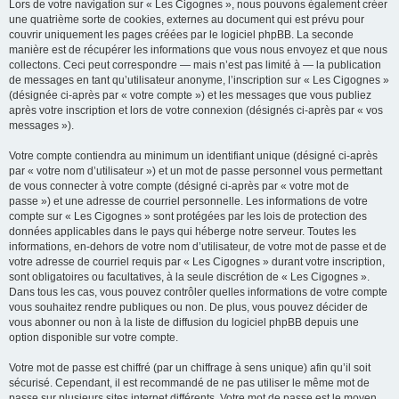
Lors de votre navigation sur « Les Cigognes », nous pouvons également créer
une quatrième sorte de cookies, externes au document qui est prévu pour
couvrir uniquement les pages créées par le logiciel phpBB. La seconde
manière est de récupérer les informations que vous nous envoyez et que nous
collectons. Ceci peut correspondre — mais n’est pas limité à — la publication
de messages en tant qu’utilisateur anonyme, l’inscription sur « Les Cigognes »
(désignée ci-après par « votre compte ») et les messages que vous publiez
après votre inscription et lors de votre connexion (désignés ci-après par « vos
messages »).
Votre compte contiendra au minimum un identifiant unique (désigné ci-après
par « votre nom d’utilisateur ») et un mot de passe personnel vous permettant
de vous connecter à votre compte (désigné ci-après par « votre mot de
passe ») et une adresse de courriel personnelle. Les informations de votre
compte sur « Les Cigognes » sont protégées par les lois de protection des
données applicables dans le pays qui héberge notre serveur. Toutes les
informations, en-dehors de votre nom d’utilisateur, de votre mot de passe et de
votre adresse de courriel requis par « Les Cigognes » durant votre inscription,
sont obligatoires ou facultatives, à la seule discrétion de « Les Cigognes ».
Dans tous les cas, vous pouvez contrôler quelles informations de votre compte
vous souhaitez rendre publiques ou non. De plus, vous pouvez décider de
vous abonner ou non à la liste de diffusion du logiciel phpBB depuis une
option disponible sur votre compte.
Votre mot de passe est chiffré (par un chiffrage à sens unique) afin qu’il soit
sécurisé. Cependant, il est recommandé de ne pas utiliser le même mot de
passe sur plusieurs sites internet différents. Votre mot de passe est le moyen