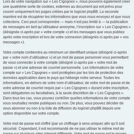
Lors de votre navigation sur « Les Cigognes », nous pouvons également créer
une quatrième sorte de cookies, externes au document qui est prévu pour
couvrir uniquement les pages créées par le logiciel phpBB. La seconde
manière est de récupérer les informations que vous nous envoyez et que nous
collectons. Ceci peut correspondre — mais n’est pas limité à — la publication
de messages en tant qu’utilisateur anonyme, l’inscription sur « Les Cigognes »
(désignée ci-après par « votre compte ») et les messages que vous publiez
après votre inscription et lors de votre connexion (désignés ci-après par « vos
messages »).
Votre compte contiendra au minimum un identifiant unique (désigné ci-après
par « votre nom d’utilisateur ») et un mot de passe personnel vous permettant
de vous connecter à votre compte (désigné ci-après par « votre mot de
passe ») et une adresse de courriel personnelle. Les informations de votre
compte sur « Les Cigognes » sont protégées par les lois de protection des
données applicables dans le pays qui héberge notre serveur. Toutes les
informations, en-dehors de votre nom d’utilisateur, de votre mot de passe et de
votre adresse de courriel requis par « Les Cigognes » durant votre inscription,
sont obligatoires ou facultatives, à la seule discrétion de « Les Cigognes ».
Dans tous les cas, vous pouvez contrôler quelles informations de votre compte
vous souhaitez rendre publiques ou non. De plus, vous pouvez décider de
vous abonner ou non à la liste de diffusion du logiciel phpBB depuis une
option disponible sur votre compte.
Votre mot de passe est chiffré (par un chiffrage à sens unique) afin qu’il soit
sécurisé. Cependant, il est recommandé de ne pas utiliser le même mot de
passe sur plusieurs sites internet différents. Votre mot de passe est le moyen