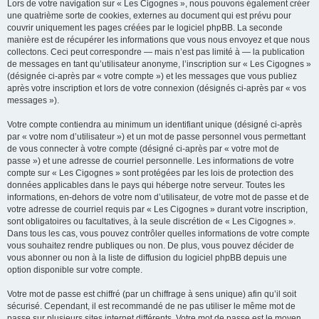
Lors de votre navigation sur « Les Cigognes », nous pouvons également créer
une quatrième sorte de cookies, externes au document qui est prévu pour
couvrir uniquement les pages créées par le logiciel phpBB. La seconde
manière est de récupérer les informations que vous nous envoyez et que nous
collectons. Ceci peut correspondre — mais n’est pas limité à — la publication
de messages en tant qu’utilisateur anonyme, l’inscription sur « Les Cigognes »
(désignée ci-après par « votre compte ») et les messages que vous publiez
après votre inscription et lors de votre connexion (désignés ci-après par « vos
messages »).
Votre compte contiendra au minimum un identifiant unique (désigné ci-après
par « votre nom d’utilisateur ») et un mot de passe personnel vous permettant
de vous connecter à votre compte (désigné ci-après par « votre mot de
passe ») et une adresse de courriel personnelle. Les informations de votre
compte sur « Les Cigognes » sont protégées par les lois de protection des
données applicables dans le pays qui héberge notre serveur. Toutes les
informations, en-dehors de votre nom d’utilisateur, de votre mot de passe et de
votre adresse de courriel requis par « Les Cigognes » durant votre inscription,
sont obligatoires ou facultatives, à la seule discrétion de « Les Cigognes ».
Dans tous les cas, vous pouvez contrôler quelles informations de votre compte
vous souhaitez rendre publiques ou non. De plus, vous pouvez décider de
vous abonner ou non à la liste de diffusion du logiciel phpBB depuis une
option disponible sur votre compte.
Votre mot de passe est chiffré (par un chiffrage à sens unique) afin qu’il soit
sécurisé. Cependant, il est recommandé de ne pas utiliser le même mot de
passe sur plusieurs sites internet différents. Votre mot de passe est le moyen