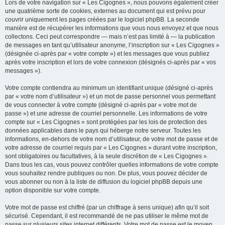
Lors de votre navigation sur « Les Cigognes », nous pouvons également créer
une quatrième sorte de cookies, externes au document qui est prévu pour
couvrir uniquement les pages créées par le logiciel phpBB. La seconde
manière est de récupérer les informations que vous nous envoyez et que nous
collectons. Ceci peut correspondre — mais n’est pas limité à — la publication
de messages en tant qu’utilisateur anonyme, l’inscription sur « Les Cigognes »
(désignée ci-après par « votre compte ») et les messages que vous publiez
après votre inscription et lors de votre connexion (désignés ci-après par « vos
messages »).
Votre compte contiendra au minimum un identifiant unique (désigné ci-après
par « votre nom d’utilisateur ») et un mot de passe personnel vous permettant
de vous connecter à votre compte (désigné ci-après par « votre mot de
passe ») et une adresse de courriel personnelle. Les informations de votre
compte sur « Les Cigognes » sont protégées par les lois de protection des
données applicables dans le pays qui héberge notre serveur. Toutes les
informations, en-dehors de votre nom d’utilisateur, de votre mot de passe et de
votre adresse de courriel requis par « Les Cigognes » durant votre inscription,
sont obligatoires ou facultatives, à la seule discrétion de « Les Cigognes ».
Dans tous les cas, vous pouvez contrôler quelles informations de votre compte
vous souhaitez rendre publiques ou non. De plus, vous pouvez décider de
vous abonner ou non à la liste de diffusion du logiciel phpBB depuis une
option disponible sur votre compte.
Votre mot de passe est chiffré (par un chiffrage à sens unique) afin qu’il soit
sécurisé. Cependant, il est recommandé de ne pas utiliser le même mot de
passe sur plusieurs sites internet différents. Votre mot de passe est le moyen