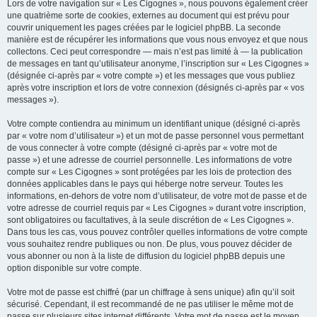
Lors de votre navigation sur « Les Cigognes », nous pouvons également créer
une quatrième sorte de cookies, externes au document qui est prévu pour
couvrir uniquement les pages créées par le logiciel phpBB. La seconde
manière est de récupérer les informations que vous nous envoyez et que nous
collectons. Ceci peut correspondre — mais n’est pas limité à — la publication
de messages en tant qu’utilisateur anonyme, l’inscription sur « Les Cigognes »
(désignée ci-après par « votre compte ») et les messages que vous publiez
après votre inscription et lors de votre connexion (désignés ci-après par « vos
messages »).
Votre compte contiendra au minimum un identifiant unique (désigné ci-après
par « votre nom d’utilisateur ») et un mot de passe personnel vous permettant
de vous connecter à votre compte (désigné ci-après par « votre mot de
passe ») et une adresse de courriel personnelle. Les informations de votre
compte sur « Les Cigognes » sont protégées par les lois de protection des
données applicables dans le pays qui héberge notre serveur. Toutes les
informations, en-dehors de votre nom d’utilisateur, de votre mot de passe et de
votre adresse de courriel requis par « Les Cigognes » durant votre inscription,
sont obligatoires ou facultatives, à la seule discrétion de « Les Cigognes ».
Dans tous les cas, vous pouvez contrôler quelles informations de votre compte
vous souhaitez rendre publiques ou non. De plus, vous pouvez décider de
vous abonner ou non à la liste de diffusion du logiciel phpBB depuis une
option disponible sur votre compte.
Votre mot de passe est chiffré (par un chiffrage à sens unique) afin qu’il soit
sécurisé. Cependant, il est recommandé de ne pas utiliser le même mot de
passe sur plusieurs sites internet différents. Votre mot de passe est le moyen