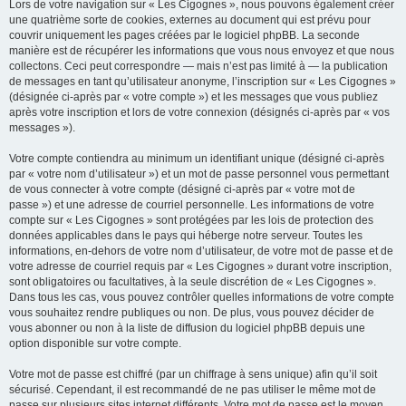
Lors de votre navigation sur « Les Cigognes », nous pouvons également créer
une quatrième sorte de cookies, externes au document qui est prévu pour
couvrir uniquement les pages créées par le logiciel phpBB. La seconde
manière est de récupérer les informations que vous nous envoyez et que nous
collectons. Ceci peut correspondre — mais n’est pas limité à — la publication
de messages en tant qu’utilisateur anonyme, l’inscription sur « Les Cigognes »
(désignée ci-après par « votre compte ») et les messages que vous publiez
après votre inscription et lors de votre connexion (désignés ci-après par « vos
messages »).
Votre compte contiendra au minimum un identifiant unique (désigné ci-après
par « votre nom d’utilisateur ») et un mot de passe personnel vous permettant
de vous connecter à votre compte (désigné ci-après par « votre mot de
passe ») et une adresse de courriel personnelle. Les informations de votre
compte sur « Les Cigognes » sont protégées par les lois de protection des
données applicables dans le pays qui héberge notre serveur. Toutes les
informations, en-dehors de votre nom d’utilisateur, de votre mot de passe et de
votre adresse de courriel requis par « Les Cigognes » durant votre inscription,
sont obligatoires ou facultatives, à la seule discrétion de « Les Cigognes ».
Dans tous les cas, vous pouvez contrôler quelles informations de votre compte
vous souhaitez rendre publiques ou non. De plus, vous pouvez décider de
vous abonner ou non à la liste de diffusion du logiciel phpBB depuis une
option disponible sur votre compte.
Votre mot de passe est chiffré (par un chiffrage à sens unique) afin qu’il soit
sécurisé. Cependant, il est recommandé de ne pas utiliser le même mot de
passe sur plusieurs sites internet différents. Votre mot de passe est le moyen