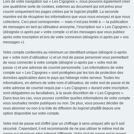
Lors de votre navigation sur « Les Cigognes », nous pouvons également créer
une quatrième sorte de cookies, externes au document qui est prévu pour
couvrir uniquement les pages créées par le logiciel phpBB. La seconde
manière est de récupérer les informations que vous nous envoyez et que nous
collectons. Ceci peut correspondre — mais n’est pas limité à — la publication
de messages en tant qu’utilisateur anonyme, l’inscription sur « Les Cigognes »
(désignée ci-après par « votre compte ») et les messages que vous publiez
après votre inscription et lors de votre connexion (désignés ci-après par « vos
messages »).
Votre compte contiendra au minimum un identifiant unique (désigné ci-après
par « votre nom d’utilisateur ») et un mot de passe personnel vous permettant
de vous connecter à votre compte (désigné ci-après par « votre mot de
passe ») et une adresse de courriel personnelle. Les informations de votre
compte sur « Les Cigognes » sont protégées par les lois de protection des
données applicables dans le pays qui héberge notre serveur. Toutes les
informations, en-dehors de votre nom d’utilisateur, de votre mot de passe et de
votre adresse de courriel requis par « Les Cigognes » durant votre inscription,
sont obligatoires ou facultatives, à la seule discrétion de « Les Cigognes ».
Dans tous les cas, vous pouvez contrôler quelles informations de votre compte
vous souhaitez rendre publiques ou non. De plus, vous pouvez décider de
vous abonner ou non à la liste de diffusion du logiciel phpBB depuis une
option disponible sur votre compte.
Votre mot de passe est chiffré (par un chiffrage à sens unique) afin qu’il soit
sécurisé. Cependant, il est recommandé de ne pas utiliser le même mot de
passe sur plusieurs sites internet différents. Votre mot de passe est le moyen