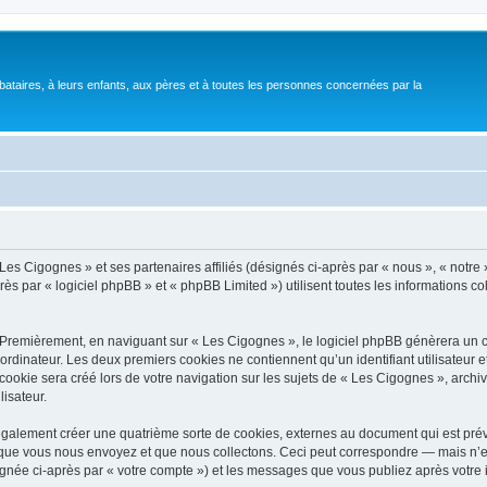
bataires, à leurs enfants, aux pères et à toutes les personnes concernées par la
Les Cigognes » et ses partenaires affiliés (désignés ci-après par « nous », « notre 
s par « logiciel phpBB » et « phpBB Limited ») utilisent toutes les informations col
 Premièrement, en naviguant sur « Les Cigognes », le logiciel phpBB génèrera un ce
ordinateur. Les deux premiers cookies ne contiennent qu’un identifiant utilisateur 
okie sera créé lors de votre navigation sur les sujets de « Les Cigognes », archiva
lisateur.
galement créer une quatrième sorte de cookies, externes au document qui est prévu
que vous nous envoyez et que nous collectons. Ceci peut correspondre — mais n’es
ignée ci-après par « votre compte ») et les messages que vous publiez après votre i