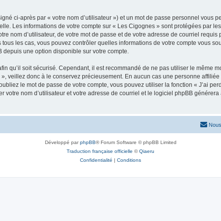
igné ci-après par « votre nom d’utilisateur ») et un mot de passe personnel vous p
elle. Les informations de votre compte sur « Les Cigognes » sont protégées par les
re nom d’utilisateur, de votre mot de passe et de votre adresse de courriel requis p
ns tous les cas, vous pouvez contrôler quelles informations de votre compte vous s
BB depuis une option disponible sur votre compte.
afin qu’il soit sécurisé. Cependant, il est recommandé de ne pas utiliser le même mot
», veillez donc à le conservez précieusement. En aucun cas une personne affiliée 
bliez le mot de passe de votre compte, vous pouvez utiliser la fonction « J’ai per
r votre nom d’utilisateur et votre adresse de courriel et le logiciel phpBB génére
Nous
Développé par
phpBB
® Forum Software © phpBB Limited
Traduction française officielle
©
Qiaeru
Confidentialité
|
Conditions