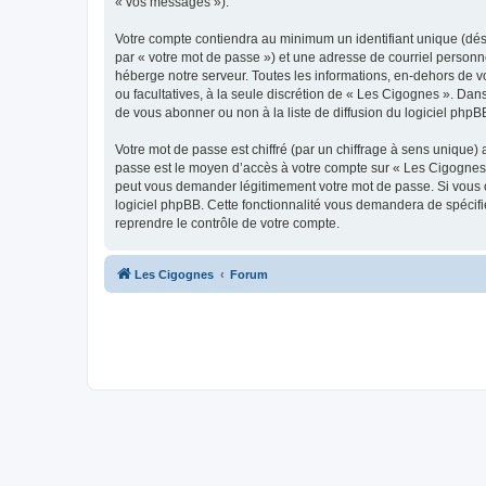
« vos messages »).
Votre compte contiendra au minimum un identifiant unique (dés
par « votre mot de passe ») et une adresse de courriel personn
héberge notre serveur. Toutes les informations, en-dehors de vot
ou facultatives, à la seule discrétion de « Les Cigognes ». Da
de vous abonner ou non à la liste de diffusion du logiciel php
Votre mot de passe est chiffré (par un chiffrage à sens unique) 
passe est le moyen d’accès à votre compte sur « Les Cigognes 
peut vous demander légitimement votre mot de passe. Si vous ou
logiciel phpBB. Cette fonctionnalité vous demandera de spécifie
reprendre le contrôle de votre compte.
Les Cigognes
Forum