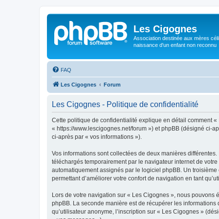
Les Cigognes
Association destinée aux mères céli
naissance d'un enfant non reconnu
FAQ
Les Cigognes
Forum
Les Cigognes - Politique de confidentialité
Cette politique de confidentialité explique en détail comment « 
« https://www.lescigognes.net/forum ») et phpBB (désigné ci-aprè
ci-après par « vos informations »).
Vos informations sont collectées de deux manières différentes.
téléchargés temporairement par le navigateur internet de votre 
automatiquement assignés par le logiciel phpBB. Un troisième co
permettant d’améliorer votre confort de navigation en tant qu’uti
Lors de votre navigation sur « Les Cigognes », nous pouvons é
phpBB. La seconde manière est de récupérer les informations 
qu’utilisateur anonyme, l’inscription sur « Les Cigognes » (dés