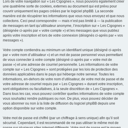
Lors de votre navigation sur « Les Cigognes », nous pouvons également créer
une quatrième sorte de cookies, externes au document qui est prévu pour
couvrir uniquement les pages créées par le logiciel phpBB. La seconde
manière est de récupérer les informations que vous nous envoyez et que nous
collectons. Ceci peut correspondre — mais n’est pas limité à — la publication
de messages en tant qu’utilisateur anonyme, l’inscription sur « Les Cigognes »
(désignée ci-après par « votre compte ») et les messages que vous publiez
après votre inscription et lors de votre connexion (désignés ci-après par « vos
messages »).
Votre compte contiendra au minimum un identifiant unique (désigné ci-après
par « votre nom d’utilisateur ») et un mot de passe personnel vous permettant
de vous connecter à votre compte (désigné ci-après par « votre mot de
passe ») et une adresse de courriel personnelle. Les informations de votre
compte sur « Les Cigognes » sont protégées par les lois de protection des
données applicables dans le pays qui héberge notre serveur. Toutes les
informations, en-dehors de votre nom d’utilisateur, de votre mot de passe et de
votre adresse de courriel requis par « Les Cigognes » durant votre inscription,
sont obligatoires ou facultatives, à la seule discrétion de « Les Cigognes ».
Dans tous les cas, vous pouvez contrôler quelles informations de votre compte
vous souhaitez rendre publiques ou non. De plus, vous pouvez décider de
vous abonner ou non à la liste de diffusion du logiciel phpBB depuis une
option disponible sur votre compte.
Votre mot de passe est chiffré (par un chiffrage à sens unique) afin qu’il soit
sécurisé. Cependant, il est recommandé de ne pas utiliser le même mot de
passe sur plusieurs sites internet différents. Votre mot de passe est le moyen