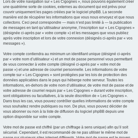
Lors de votre navigation sur « Les Cigognes », nous pouvons également créer
une quatrième sorte de cookies, externes au document qui est prévu pour
couvrir uniquement les pages créées par le logiciel phpBB. La seconde
manière est de récupérer les informations que vous nous envoyez et que nous
collectons. Ceci peut correspondre — mais n’est pas limité à — la publication
de messages en tant qu’utilisateur anonyme, l’inscription sur « Les Cigognes »
(désignée ci-après par « votre compte ») et les messages que vous publiez
après votre inscription et lors de votre connexion (désignés ci-après par « vos
messages »).
Votre compte contiendra au minimum un identifiant unique (désigné ci-après
par « votre nom d’utilisateur ») et un mot de passe personnel vous permettant
de vous connecter à votre compte (désigné ci-après par « votre mot de
passe ») et une adresse de courriel personnelle. Les informations de votre
compte sur « Les Cigognes » sont protégées par les lois de protection des
données applicables dans le pays qui héberge notre serveur. Toutes les
informations, en-dehors de votre nom d’utilisateur, de votre mot de passe et de
votre adresse de courriel requis par « Les Cigognes » durant votre inscription,
sont obligatoires ou facultatives, à la seule discrétion de « Les Cigognes ».
Dans tous les cas, vous pouvez contrôler quelles informations de votre compte
vous souhaitez rendre publiques ou non. De plus, vous pouvez décider de
vous abonner ou non à la liste de diffusion du logiciel phpBB depuis une
option disponible sur votre compte.
Votre mot de passe est chiffré (par un chiffrage à sens unique) afin qu’il soit
sécurisé. Cependant, il est recommandé de ne pas utiliser le même mot de
passe sur plusieurs sites internet différents. Votre mot de passe est le moyen