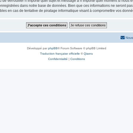
ou de verrouiller n’importe quel sujet et message à n’importe quel moment si nous e
nregistrées dans notre base de données. Bien que ces informations ne seront pas d
les en cas de tentative de piratage informatique visant à compromettre vos donné
Nous
Développé par
phpBB
® Forum Software © phpBB Limited
Traduction française officielle
©
Qiaeru
Confidentialité
|
Conditions