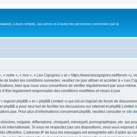
bataires, à leurs enfants, aux pères et à toutes les personnes concernées par la
 « notre », « nos », « Les Cigognes » et « https://www.lescigognes.net/forum »), 
e de toutes les conditions suivantes, veuillez ne pas utiliser et accéder à « Les C
ations, bien que nous vous conseillons de vérifier régulièrement par vous-même. E
z d’être légalement responsable des conditions modifiées et mises à jour.
 logiciel phpBB » et « phpBB Limited ») qui est un logiciel de forum de discussio
iel phpBB a pour seul but de faciliter les discussions sur internet et phpBB Limit
ptons pas. Pour plus d’informations concernant phpBB, veuillez consulter
le site 
obscène, vulgaire, diffamatoire, choquant, menaçant, pornographique, etc. qui pourr
 loi internationale. Si vous ne respectez pas ces dispositions, vous vous exposez 
torités officielles. L’adresse IP de tous les messages est enregistrée afin d’aider au