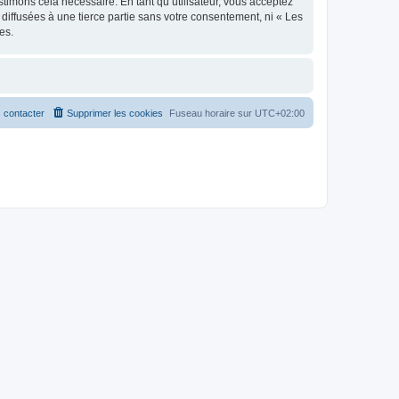
stimons cela nécessaire. En tant qu’utilisateur, vous acceptez
iffusées à une tierce partie sans votre consentement, ni « Les
es.
 contacter
Supprimer les cookies
Fuseau horaire sur
UTC+02:00