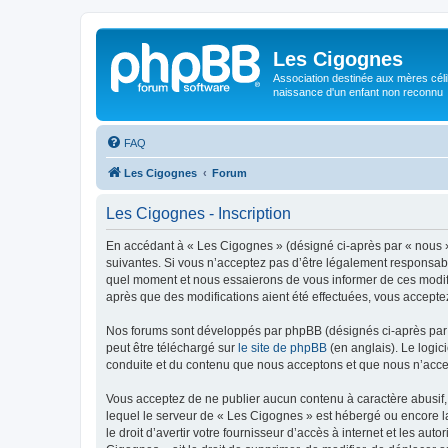
Les Cigognes
Association destinée aux mères céli
naissance d'un enfant non reconnu
FAQ
Les Cigognes
Forum
Les Cigognes - Inscription
En accédant à « Les Cigognes » (désigné ci-après par « nous »,
suivantes. Si vous n’acceptez pas d’être légalement responsabl
quel moment et nous essaierons de vous informer de ces modific
après que des modifications aient été effectuées, vous accepte
Nos forums sont développés par phpBB (désignés ci-après par «
peut être téléchargé sur
le site de phpBB
(en anglais). Le logic
conduite et du contenu que nous acceptons et que nous n’acce
Vous acceptez de ne publier aucun contenu à caractère abusif, 
lequel le serveur de « Les Cigognes » est hébergé ou encore la
le droit d’avertir votre fournisseur d’accès à internet et les au