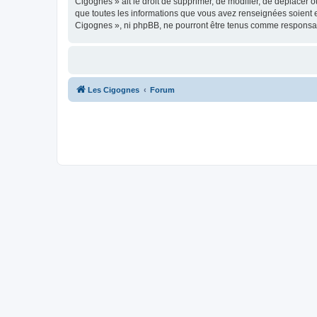
Cigognes » ait le droit de supprimer, de modifier, de déplacer 
que toutes les informations que vous avez renseignées soient e
Cigognes », ni phpBB, ne pourront être tenus comme responsab
Les Cigognes
Forum