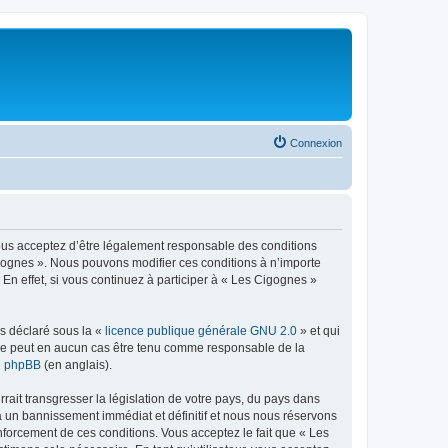
Connexion
vous acceptez d’être légalement responsable des conditions
igognes ». Nous pouvons modifier ces conditions à n’importe
n effet, si vous continuez à participer à « Les Cigognes »
ns déclaré sous la «
licence publique générale GNU 2.0
» et qui
ed ne peut en aucun cas être tenu comme responsable de la
de phpBB
(en anglais).
ait transgresser la législation de votre pays, du pays dans
à un bannissement immédiat et définitif et nous nous réservons
 renforcement de ces conditions. Vous acceptez le fait que « Les