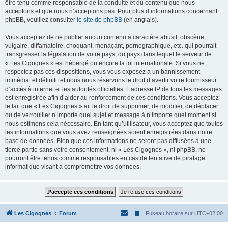
être tenu comme responsable de la conduite et du contenu que nous
acceptons et que nous n’acceptons pas. Pour plus d’informations concernant
phpBB, veuillez consulter
le site de phpBB
(en anglais).
Vous acceptez de ne publier aucun contenu à caractère abusif, obscène,
vulgaire, diffamatoire, choquant, menaçant, pornographique, etc. qui pourrait
transgresser la législation de votre pays, du pays dans lequel le serveur de
« Les Cigognes » est hébergé ou encore la loi internationale. Si vous ne
respectez pas ces dispositions, vous vous exposez à un bannissement
immédiat et définitif et nous nous réservons le droit d’avertir votre fournisseur
d’accès à internet et les autorités officielles. L’adresse IP de tous les messages
est enregistrée afin d’aider au renforcement de ces conditions. Vous acceptez
le fait que « Les Cigognes » ait le droit de supprimer, de modifier, de déplacer
ou de verrouiller n’importe quel sujet et message à n’importe quel moment si
nous estimons cela nécessaire. En tant qu’utilisateur, vous acceptez que toutes
les informations que vous avez renseignées soient enregistrées dans notre
base de données. Bien que ces informations ne seront pas diffusées à une
tierce partie sans votre consentement, ni « Les Cigognes », ni phpBB, ne
pourront être tenus comme responsables en cas de tentative de piratage
informatique visant à compromettre vos données.
Les Cigognes
Forum
Fuseau horaire sur
UTC+02:00