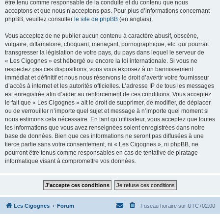
être tenu comme responsable de la conduite et du contenu que nous
acceptons et que nous n’acceptons pas. Pour plus d’informations concernant
phpBB, veuillez consulter
le site de phpBB
(en anglais).
Vous acceptez de ne publier aucun contenu à caractère abusif, obscène,
vulgaire, diffamatoire, choquant, menaçant, pornographique, etc. qui pourrait
transgresser la législation de votre pays, du pays dans lequel le serveur de
« Les Cigognes » est hébergé ou encore la loi internationale. Si vous ne
respectez pas ces dispositions, vous vous exposez à un bannissement
immédiat et définitif et nous nous réservons le droit d’avertir votre fournisseur
d’accès à internet et les autorités officielles. L’adresse IP de tous les messages
est enregistrée afin d’aider au renforcement de ces conditions. Vous acceptez
le fait que « Les Cigognes » ait le droit de supprimer, de modifier, de déplacer
ou de verrouiller n’importe quel sujet et message à n’importe quel moment si
nous estimons cela nécessaire. En tant qu’utilisateur, vous acceptez que toutes
les informations que vous avez renseignées soient enregistrées dans notre
base de données. Bien que ces informations ne seront pas diffusées à une
tierce partie sans votre consentement, ni « Les Cigognes », ni phpBB, ne
pourront être tenus comme responsables en cas de tentative de piratage
informatique visant à compromettre vos données.
Les Cigognes
Forum
Fuseau horaire sur
UTC+02:00