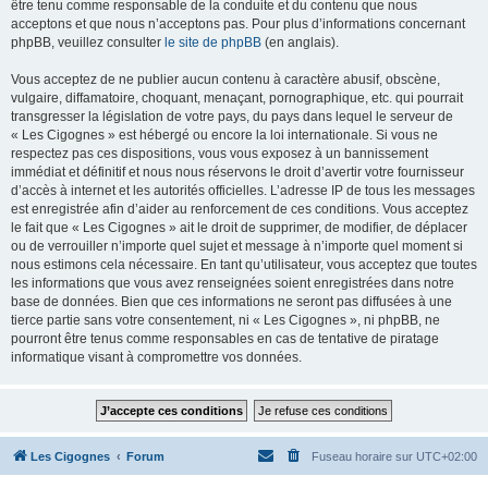
être tenu comme responsable de la conduite et du contenu que nous
acceptons et que nous n’acceptons pas. Pour plus d’informations concernant
phpBB, veuillez consulter
le site de phpBB
(en anglais).
Vous acceptez de ne publier aucun contenu à caractère abusif, obscène,
vulgaire, diffamatoire, choquant, menaçant, pornographique, etc. qui pourrait
transgresser la législation de votre pays, du pays dans lequel le serveur de
« Les Cigognes » est hébergé ou encore la loi internationale. Si vous ne
respectez pas ces dispositions, vous vous exposez à un bannissement
immédiat et définitif et nous nous réservons le droit d’avertir votre fournisseur
d’accès à internet et les autorités officielles. L’adresse IP de tous les messages
est enregistrée afin d’aider au renforcement de ces conditions. Vous acceptez
le fait que « Les Cigognes » ait le droit de supprimer, de modifier, de déplacer
ou de verrouiller n’importe quel sujet et message à n’importe quel moment si
nous estimons cela nécessaire. En tant qu’utilisateur, vous acceptez que toutes
les informations que vous avez renseignées soient enregistrées dans notre
base de données. Bien que ces informations ne seront pas diffusées à une
tierce partie sans votre consentement, ni « Les Cigognes », ni phpBB, ne
pourront être tenus comme responsables en cas de tentative de piratage
informatique visant à compromettre vos données.
Les Cigognes
Forum
Fuseau horaire sur
UTC+02:00