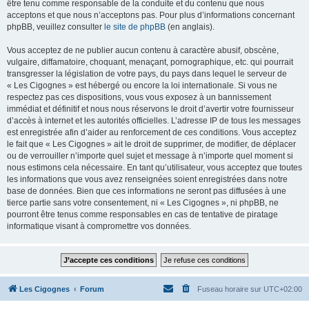
être tenu comme responsable de la conduite et du contenu que nous
acceptons et que nous n’acceptons pas. Pour plus d’informations concernant
phpBB, veuillez consulter
le site de phpBB
(en anglais).
Vous acceptez de ne publier aucun contenu à caractère abusif, obscène,
vulgaire, diffamatoire, choquant, menaçant, pornographique, etc. qui pourrait
transgresser la législation de votre pays, du pays dans lequel le serveur de
« Les Cigognes » est hébergé ou encore la loi internationale. Si vous ne
respectez pas ces dispositions, vous vous exposez à un bannissement
immédiat et définitif et nous nous réservons le droit d’avertir votre fournisseur
d’accès à internet et les autorités officielles. L’adresse IP de tous les messages
est enregistrée afin d’aider au renforcement de ces conditions. Vous acceptez
le fait que « Les Cigognes » ait le droit de supprimer, de modifier, de déplacer
ou de verrouiller n’importe quel sujet et message à n’importe quel moment si
nous estimons cela nécessaire. En tant qu’utilisateur, vous acceptez que toutes
les informations que vous avez renseignées soient enregistrées dans notre
base de données. Bien que ces informations ne seront pas diffusées à une
tierce partie sans votre consentement, ni « Les Cigognes », ni phpBB, ne
pourront être tenus comme responsables en cas de tentative de piratage
informatique visant à compromettre vos données.
Les Cigognes
Forum
Fuseau horaire sur
UTC+02:00