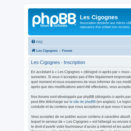
Les Cigognes
Association destinée aux mères céli
naissance d'un enfant non reconnu
FAQ
Les Cigognes
Forum
Les Cigognes - Inscription
En accédant à « Les Cigognes » (désigné ci-après par « nous »,
suivantes. Si vous n’acceptez pas d’être légalement responsabl
quel moment et nous essaierons de vous informer de ces modific
après que des modifications aient été effectuées, vous accepte
Nos forums sont développés par phpBB (désignés ci-après par «
peut être téléchargé sur
le site de phpBB
(en anglais). Le logic
conduite et du contenu que nous acceptons et que nous n’acce
Vous acceptez de ne publier aucun contenu à caractère abusif, 
lequel le serveur de « Les Cigognes » est hébergé ou encore la
le droit d’avertir votre fournisseur d’accès à internet et les au