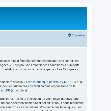
Connexion
vous acceptez d’être légalement responsable des conditions
igognes ». Nous pouvons modifier ces conditions à n’importe
n effet, si vous continuez à participer à « Les Cigognes »
ns déclaré sous la «
licence publique générale GNU 2.0
» et qui
ed ne peut en aucun cas être tenu comme responsable de la
de phpBB
(en anglais).
ait transgresser la législation de votre pays, du pays dans
à un bannissement immédiat et définitif et nous nous réservons
 renforcement de ces conditions. Vous acceptez le fait que « Les