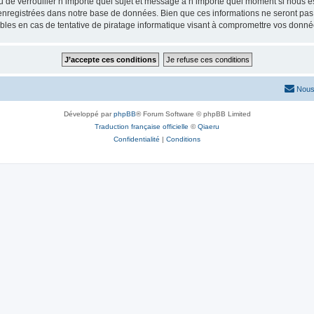
ou de verrouiller n’importe quel sujet et message à n’importe quel moment si nous e
nregistrées dans notre base de données. Bien que ces informations ne seront pas d
les en cas de tentative de piratage informatique visant à compromettre vos donné
Nous
Développé par
phpBB
® Forum Software © phpBB Limited
Traduction française officielle
©
Qiaeru
Confidentialité
|
Conditions