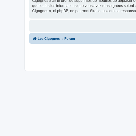
Cigognes » ait le droit de supprimer, de modifier, de déplacer 
que toutes les informations que vous avez renseignées soient e
Cigognes », ni phpBB, ne pourront être tenus comme responsab
Les Cigognes
Forum