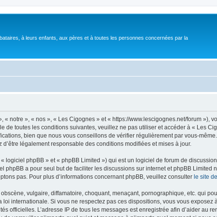
bataires, à leurs enfants, aux pères et à toutes les personnes concernées par la
 « notre », « nos », « Les Cigognes » et « https://www.lescigognes.net/forum »), 
e de toutes les conditions suivantes, veuillez ne pas utiliser et accéder à « Les C
ations, bien que nous vous conseillons de vérifier régulièrement par vous-même. E
z d’être légalement responsable des conditions modifiées et mises à jour.
 logiciel phpBB » et « phpBB Limited ») qui est un logiciel de forum de discussio
iel phpBB a pour seul but de faciliter les discussions sur internet et phpBB Limit
ptons pas. Pour plus d’informations concernant phpBB, veuillez consulter
le site 
obscène, vulgaire, diffamatoire, choquant, menaçant, pornographique, etc. qui pourr
 loi internationale. Si vous ne respectez pas ces dispositions, vous vous exposez 
torités officielles. L’adresse IP de tous les messages est enregistrée afin d’aider au