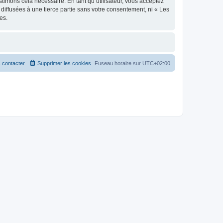
stimons cela nécessaire. En tant qu’utilisateur, vous acceptez
iffusées à une tierce partie sans votre consentement, ni « Les
es.
 contacter
Supprimer les cookies
Fuseau horaire sur
UTC+02:00