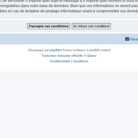
ou de verrouiller n’importe quel sujet et message à n’importe quel moment si nous e
nregistrées dans notre base de données. Bien que ces informations ne seront pas d
les en cas de tentative de piratage informatique visant à compromettre vos donné
Nous
Développé par
phpBB
® Forum Software © phpBB Limited
Traduction française officielle
©
Qiaeru
Confidentialité
|
Conditions