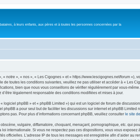
bataires, à leurs enfants, aux pères et à toutes les personnes concernées par la
 « notre », « nos », « Les Cigognes » et « https://www.lescigognes.net/forum »), 
e de toutes les conditions suivantes, veuillez ne pas utiliser et accéder à « Les C
ations, bien que nous vous conseillons de vérifier régulièrement par vous-même. E
z d’être légalement responsable des conditions modifiées et mises à jour.
 logiciel phpBB » et « phpBB Limited ») qui est un logiciel de forum de discussio
iel phpBB a pour seul but de faciliter les discussions sur internet et phpBB Limit
ptons pas. Pour plus d’informations concernant phpBB, veuillez consulter
le site 
obscène, vulgaire, diffamatoire, choquant, menaçant, pornographique, etc. qui pourr
 loi internationale. Si vous ne respectez pas ces dispositions, vous vous exposez 
torités officielles. L’adresse IP de tous les messages est enregistrée afin d’aider au