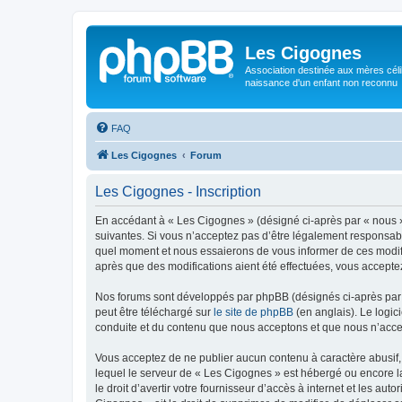
Les Cigognes
Association destinée aux mères céli
naissance d'un enfant non reconnu
FAQ
Les Cigognes
Forum
Les Cigognes - Inscription
En accédant à « Les Cigognes » (désigné ci-après par « nous »,
suivantes. Si vous n’acceptez pas d’être légalement responsabl
quel moment et nous essaierons de vous informer de ces modific
après que des modifications aient été effectuées, vous accepte
Nos forums sont développés par phpBB (désignés ci-après par «
peut être téléchargé sur
le site de phpBB
(en anglais). Le logic
conduite et du contenu que nous acceptons et que nous n’acce
Vous acceptez de ne publier aucun contenu à caractère abusif, 
lequel le serveur de « Les Cigognes » est hébergé ou encore la
le droit d’avertir votre fournisseur d’accès à internet et les au