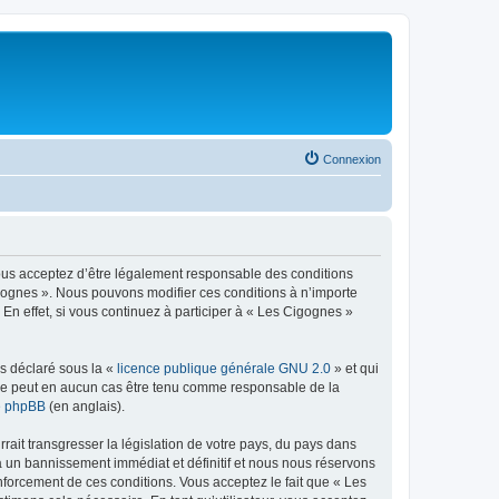
Connexion
vous acceptez d’être légalement responsable des conditions
igognes ». Nous pouvons modifier ces conditions à n’importe
n effet, si vous continuez à participer à « Les Cigognes »
ns déclaré sous la «
licence publique générale GNU 2.0
» et qui
ed ne peut en aucun cas être tenu comme responsable de la
de phpBB
(en anglais).
ait transgresser la législation de votre pays, du pays dans
à un bannissement immédiat et définitif et nous nous réservons
 renforcement de ces conditions. Vous acceptez le fait que « Les