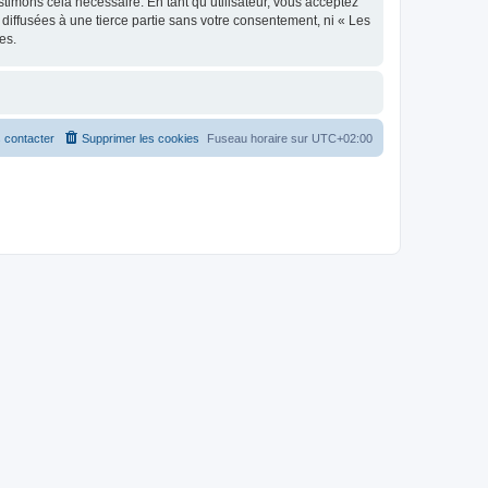
stimons cela nécessaire. En tant qu’utilisateur, vous acceptez
iffusées à une tierce partie sans votre consentement, ni « Les
es.
 contacter
Supprimer les cookies
Fuseau horaire sur
UTC+02:00