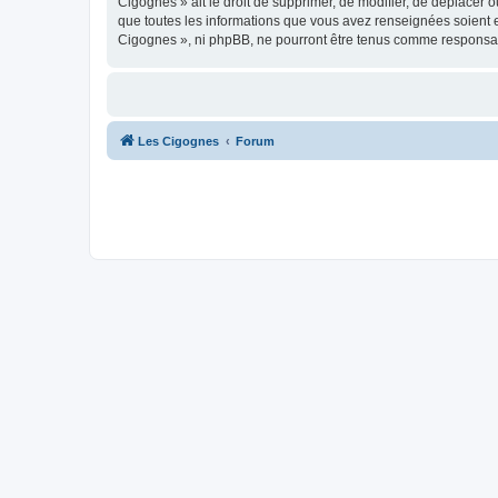
Cigognes » ait le droit de supprimer, de modifier, de déplacer 
que toutes les informations que vous avez renseignées soient e
Cigognes », ni phpBB, ne pourront être tenus comme responsab
Les Cigognes
Forum