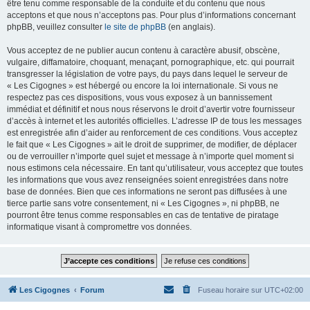
être tenu comme responsable de la conduite et du contenu que nous
acceptons et que nous n’acceptons pas. Pour plus d’informations concernant
phpBB, veuillez consulter
le site de phpBB
(en anglais).
Vous acceptez de ne publier aucun contenu à caractère abusif, obscène,
vulgaire, diffamatoire, choquant, menaçant, pornographique, etc. qui pourrait
transgresser la législation de votre pays, du pays dans lequel le serveur de
« Les Cigognes » est hébergé ou encore la loi internationale. Si vous ne
respectez pas ces dispositions, vous vous exposez à un bannissement
immédiat et définitif et nous nous réservons le droit d’avertir votre fournisseur
d’accès à internet et les autorités officielles. L’adresse IP de tous les messages
est enregistrée afin d’aider au renforcement de ces conditions. Vous acceptez
le fait que « Les Cigognes » ait le droit de supprimer, de modifier, de déplacer
ou de verrouiller n’importe quel sujet et message à n’importe quel moment si
nous estimons cela nécessaire. En tant qu’utilisateur, vous acceptez que toutes
les informations que vous avez renseignées soient enregistrées dans notre
base de données. Bien que ces informations ne seront pas diffusées à une
tierce partie sans votre consentement, ni « Les Cigognes », ni phpBB, ne
pourront être tenus comme responsables en cas de tentative de piratage
informatique visant à compromettre vos données.
Les Cigognes
Forum
Fuseau horaire sur
UTC+02:00