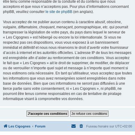
être tenu comme responsable de la conduite et du contenu que nous
acceptons et que nous n’acceptons pas. Pour plus d’informations concernant
phpBB, veuillez consulter
le site de phpBB
(en anglais).
Vous acceptez de ne publier aucun contenu à caractère abusif, obscène,
vulgaire, diffamatoire, choquant, menaçant, pornographique, etc. qui pourrait
transgresser la législation de votre pays, du pays dans lequel le serveur de
« Les Cigognes » est hébergé ou encore la loi internationale. Si vous ne
respectez pas ces dispositions, vous vous exposez à un bannissement
immédiat et définitif et nous nous réservons le droit d’avertir votre fournisseur
d’accès à internet et les autorités officielles. L’adresse IP de tous les messages
est enregistrée afin d’aider au renforcement de ces conditions. Vous acceptez
le fait que « Les Cigognes » ait le droit de supprimer, de modifier, de déplacer
ou de verrouiller n’importe quel sujet et message à n’importe quel moment si
nous estimons cela nécessaire. En tant qu’utilisateur, vous acceptez que toutes
les informations que vous avez renseignées soient enregistrées dans notre
base de données. Bien que ces informations ne seront pas diffusées à une
tierce partie sans votre consentement, ni « Les Cigognes », ni phpBB, ne
pourront être tenus comme responsables en cas de tentative de piratage
informatique visant à compromettre vos données.
Les Cigognes
Forum
Fuseau horaire sur
UTC+02:00